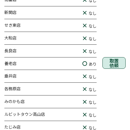
なし
新関店
なし
せき東店
なし
大和店
なし
長良店
なし
取置
養老店
あり
依頼
垂井店
なし
各務原店
なし
みのかも店
なし
ルビットタウン高山店
なし
たじみ店
なし