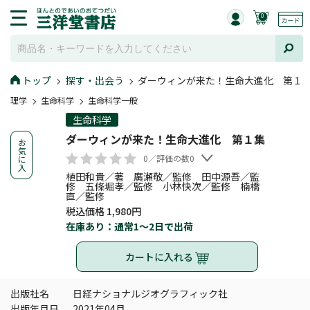
0
トップ
探す・出会う
ダーウィンが来た！生命大進化 第１
理学
生命科学
生命科学一般
生命科学
ダーウィンが来た！生命大進化 第１集
お
気
0／評価の数0
に
入
植田和貴／著 廣瀬敬／監修 田中源吾／監
修 五條堀孝／監修 小林快次／監修 楠橋
直／監修
税込価格 1,980円
在庫あり：通常1～2日で出荷
カートに入れる
出版社名
日経ナショナルジオグラフィック社
出版年月日
2021年04月