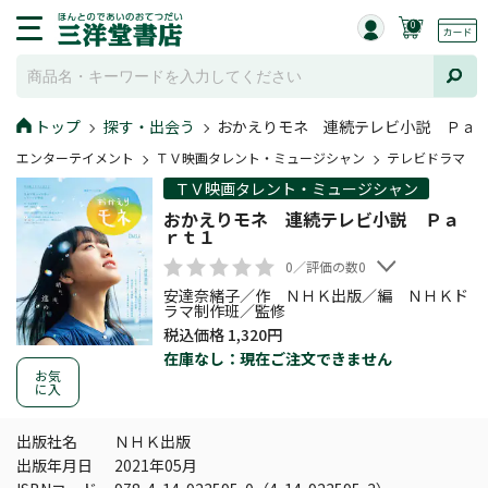
0
トップ
探す・出会う
おかえりモネ 連続テレビ小説 Ｐａ
エンターテイメント
ＴＶ映画タレント・ミュージシャン
テレビドラマ
ＴＶ映画タレント・ミュージシャン
おかえりモネ 連続テレビ小説 Ｐａ
ｒｔ１
0／評価の数0
安達奈緒子／作 ＮＨＫ出版／編 ＮＨＫド
ラマ制作班／監修
税込価格 1,320円
在庫なし：現在ご注文できません
お気
に入
出版社名
ＮＨＫ出版
出版年月日
2021年05月