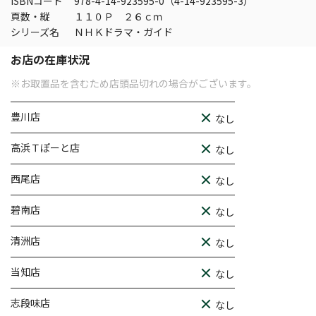
ISBNコード
978-4-14-923595-0（4-14-923595-3）
頁数・縦
１１０Ｐ ２６ｃｍ
シリーズ名
ＮＨＫドラマ・ガイド
お店の在庫状況
※お取置品を含むため店頭品切れの場合がございます。
豊川店
なし
高浜Ｔぽーと店
なし
西尾店
なし
碧南店
なし
清洲店
なし
当知店
なし
志段味店
なし