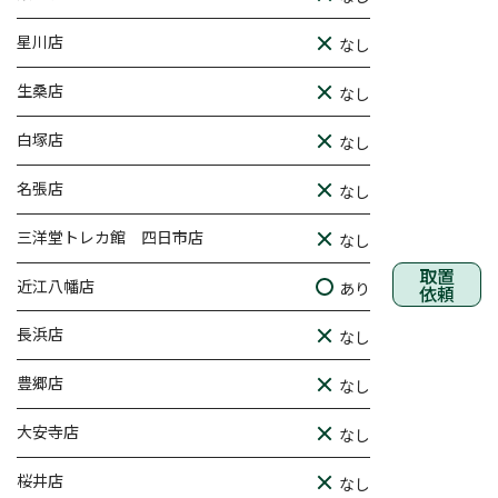
星川店
なし
生桑店
なし
白塚店
なし
名張店
なし
三洋堂トレカ館 四日市店
なし
取置
近江八幡店
あり
依頼
長浜店
なし
豊郷店
なし
大安寺店
なし
桜井店
なし