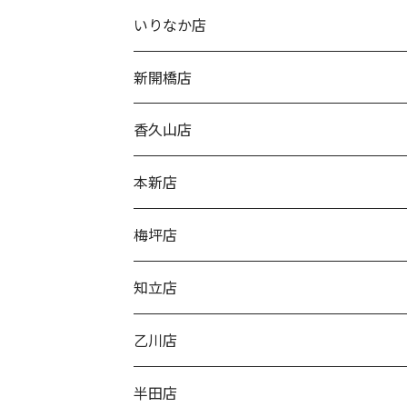
いりなか店
新開橋店
香久山店
本新店
梅坪店
知立店
乙川店
半田店