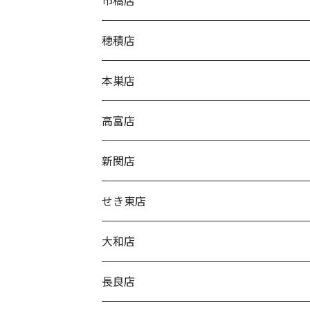
市橋店
穂積店
本巣店
高富店
新関店
せき東店
大和店
長良店