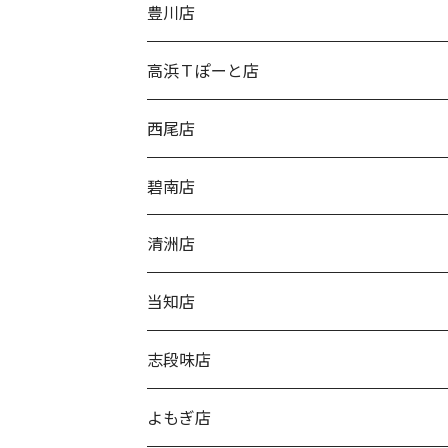
豊川店
高浜Ｔぽーと店
西尾店
碧南店
清洲店
当知店
志段味店
よもぎ店