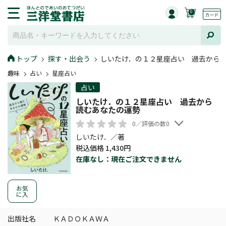
0
トップ
探す・出会う
しいたけ．の１２星座占い 過去から
趣味
占い
星座占い
占い
しいたけ．の１２星座占い 過去から
読むあなたの運勢
0／評価の数0
しいたけ．／著
税込価格 1,430円
在庫なし：現在ご注文できません
お気
に入
出版社名
ＫＡＤＯＫＡＷＡ