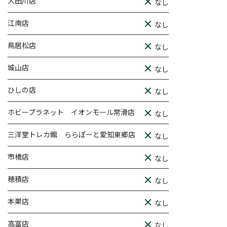
大田川店
なし
江南店
なし
鳥居松店
なし
城山店
なし
ひしの店
なし
ホビープラネット イオンモール常滑店
なし
三洋堂トレカ館 ららぽーと愛知東郷店
なし
市橋店
なし
穂積店
なし
本巣店
なし
高富店
なし