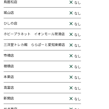
鳥居松店
なし
城山店
なし
ひしの店
なし
ホビープラネット イオンモール常滑店
なし
三洋堂トレカ館 ららぽーと愛知東郷店
なし
市橋店
なし
穂積店
なし
本巣店
なし
高富店
なし
新関店
なし
せき東店