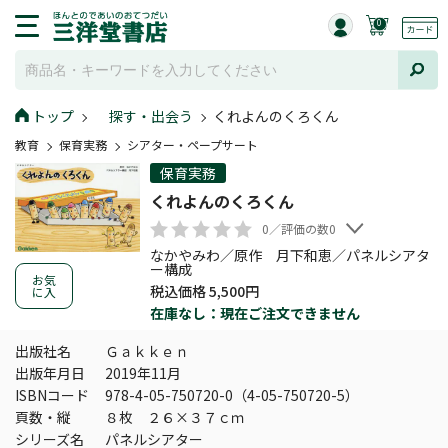
0
トップ
探す・出会う
くれよんのくろくん
教育
保育実務
シアター・ペープサート
保育実務
くれよんのくろくん
0／評価の数0
なかやみわ／原作 月下和恵／パネルシアタ
ー構成
お気
税込価格 5,500円
に入
在庫なし：現在ご注文できません
出版社名
Ｇａｋｋｅｎ
出版年月日
2019年11月
ISBNコード
978-4-05-750720-0（4-05-750720-5）
頁数・縦
８枚 ２６×３７ｃｍ
シリーズ名
パネルシアター