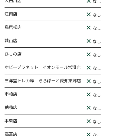
大田川店
なし
江南店
なし
鳥居松店
なし
城山店
なし
ひしの店
なし
ホビープラネット イオンモール常滑店
なし
三洋堂トレカ館 ららぽーと愛知東郷店
なし
市橋店
なし
穂積店
なし
本巣店
なし
高富店
なし