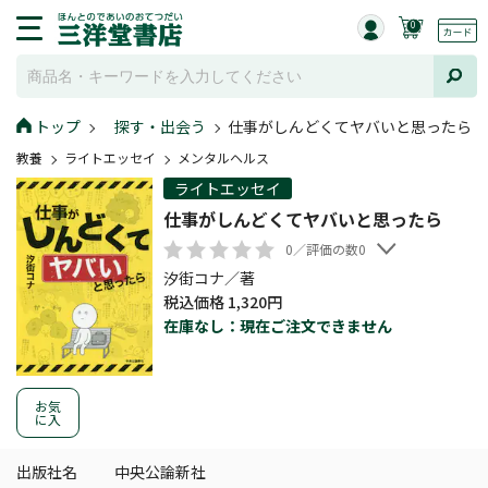
0
トップ
探す・出会う
仕事がしんどくてヤバいと思ったら
教養
ライトエッセイ
メンタルヘルス
ライトエッセイ
仕事がしんどくてヤバいと思ったら
0／評価の数0
汐街コナ／著
税込価格 1,320円
在庫なし：現在ご注文できません
お気
に入
出版社名
中央公論新社