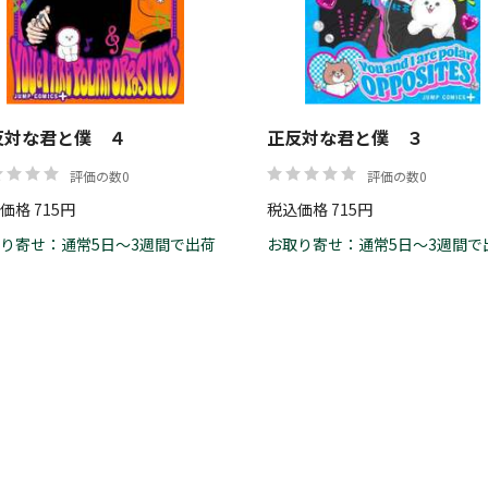
反対な君と僕 ４
正反対な君と僕 ３
評価の数0
評価の数0
価格 715円
税込価格 715円
り寄せ：通常5日～3週間で出荷
お取り寄せ：通常5日～3週間で