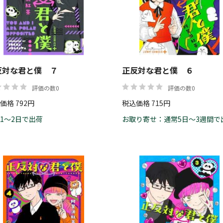
価格
反対な君と僕 ７
正反対な君と僕 ６
評価の数0
評価の数0
価格 792円
税込価格 715円
1～2日で出荷
お取り寄せ：通常5日～3週間で