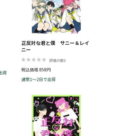
帯
正反対な君と僕 サニー＆レイ
リセット
絞り込む
ニー
評価の数0
税込価格 858円
出荷
通常1～2日で出荷