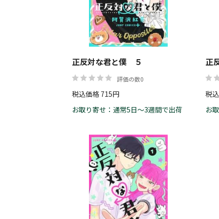
正反対な君と僕 ５
正
評価の数0
税込価格 715円
税込
お取り寄せ：通常5日～3週間で出荷
お取