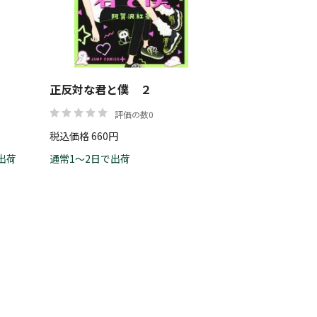
正反対な君と僕 ２
評価の数0
税込価格 660円
出荷
通常1～2日で出荷