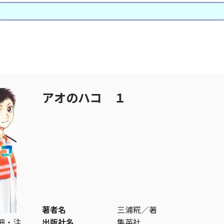
アオのハコ １
著者名
三浦糀／著
細・注
出版社名
集英社