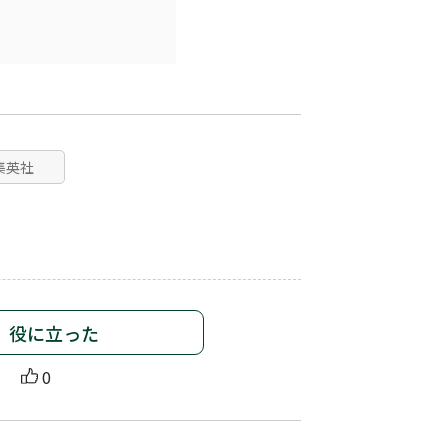
集英社
役に立った
0