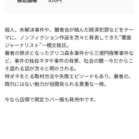
税込価格
836円
殺人、未解決事件や、闇者会が絡んだ経済犯罪などをテー
マに、ノンフィクション作品を次々と発表してきた”覆面
ジャーナリスト”一橋文哉氏。
著者の原点となったグリコ森永事件から三億円強奪事件な
ど、事件の独自ネタや事件の背景、社会の闇…今だからこ
そ語れる話が次々と明かされる。
特ダネをとる取材方法や失敗エピソードもあり、著者の、
既刊にはない魅力が垣間見られる貴重な一冊。
今なら店頭で限定カバー版も発売中です。