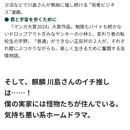
ガ沼などで川島さんが執拗に推し続ける “信者ビジネ
ス”漫画。
● 君と宇宙を歩くために
「マンガ大賞2024」大賞作品。勉強もバイトも続かな
いドロップアウトぎみなヤンキーの小林と、変わり者の転
校生の宇野。「普通」ができない正反対の２人が、それぞ
れ壁にぶつかりながらも、楽しく生きるために奮闘する友
情物語。
そして、麒麟 川島さんのイチ推し
は……！
僕の実家には怪物たちが住んでいる。
気持ち悪い系ホームドラマ。