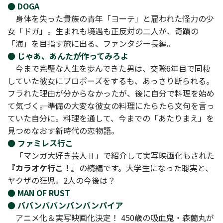
● DOGA
身体を失った貴族の青年「ヨーテ」と雇われた怪力の少
女「ドガ」。生まれも境遇も正反対の二人が、奇蹟の
「海」を目指す旅に出る、ファンタジー長編。
● じゃあ、あんたが作ってみろよ
今まで完璧な人生を歩んできた男は、交際6年目で同棲
していた彼女にプロポーズをするも、あっさり断られる。
フラれた理由が分からなかったが、後に自分で料理を始め
て気づく――。準備の大変な彼女の料理にたらたら文句を言っ
ていた自分に。料理を通して、今までの「あたりまえ」を
見つめなおす新時代の恋物語。
● ファミレス行こ
「マンガ大好き芸人Ⅱ」で紹介して実写映画化もされた
『カラオケ行こ！』
の続編です。大学生になった聡実と、
ヤクザの狂児。2人の今後は？
● MAN OF RUST
● ババンババンバンバンパイア
アニメ化＆実写映画化決定！ 450歳の吸血鬼・森蘭丸が