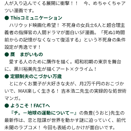
人が入り込んでくる展開に衝撃！！ 今、めちゃくちゃア
ツい漫画です。
● Thisコミュニケーション
ハリウッド映画化希望！ 不死身の女兵士6人と超合理主
義者の指揮官の人間ドラマが面白いSF漫画。「死ぬ1時間
前からの記憶がなくなって復活する」という不死身の条件
設定が秀逸です！
● 贋 まがいもの
愛する人のために贋作を描く。昭和初期の東京を舞台
に、黒川裕美先生が描くアート×クライム！
● 定額制夫のこづかい万歳
とにかくお菓子が大好きな夫が、月2万千円のおこづか
いで、MAX楽しく生きる！ 吉本浩二先生の実録的な処世術
マンガ。
● ようこそ！FACTへ
『チ。－地球の運動について－』
の魚豊(うおと)先生の
最新作は、恋と陰謀が世界を動かす謎に迫っていく、前代
未聞のラブコメ！ 今回も表紙のしかけが面白いです。