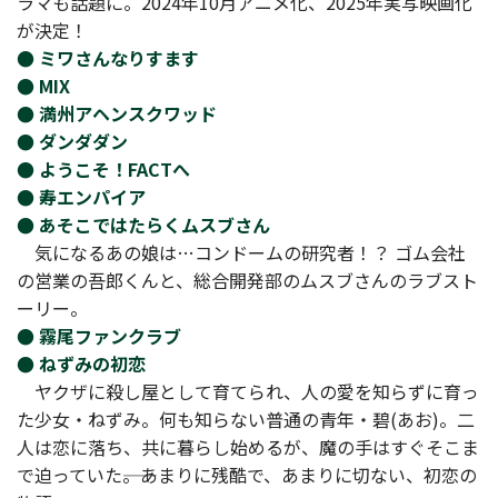
ラマも話題に。2024年10月アニメ化、2025年実写映画化
が決定！
● ミワさんなりすます
● MIX
● 満州アヘンスクワッド
● ダンダダン
● ようこそ！FACTへ
● 寿エンパイア
● あそこではたらくムスブさん
気になるあの娘は…コンドームの研究者！？ ゴム会社
の営業の吾郎くんと、総合開発部のムスブさんのラブスト
ーリー。
● 霧尾ファンクラブ
● ねずみの初恋
ヤクザに殺し屋として育てられ、人の愛を知らずに育っ
た少女・ねずみ。何も知らない普通の青年・碧(あお)。二
人は恋に落ち、共に暮らし始めるが、魔の手はすぐそこま
で迫っていた――。あまりに残酷で、あまりに切ない、初恋の