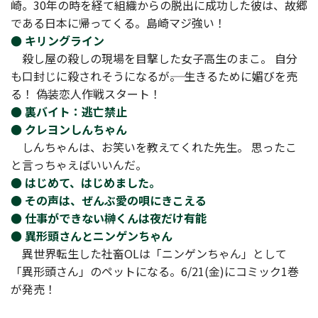
崎。30年の時を経て組織からの脱出に成功した彼は、故郷
である日本に帰ってくる。島崎マジ強い！
● キリングライン
殺し屋の殺しの現場を目撃した女子高生のまこ。 自分
も口封じに殺されそうになるが――。 生きるために媚びを売
る！ 偽装恋人作戦スタート！
● 裏バイト：逃亡禁止
● クレヨンしんちゃん
しんちゃんは、お笑いを教えてくれた先生。 思ったこ
と言っちゃえばいいんだ。
● はじめて、はじめました。
● その声は、ぜんぶ愛の唄にきこえる
● 仕事ができない榊くんは夜だけ有能
● 異形頭さんとニンゲンちゃん
異世界転生した社畜OLは「ニンゲンちゃん」として
「異形頭さん」のペットになる。6/21(金)にコミック1巻
が発売！