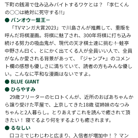
下町の銭湯で住み込みバイトするワケとは？ 「李仁くん
の○○は絶対に死守する!!」
● バンオウ－盤王－
「TVマンガ大賞2023」で川島さんが推薦して、重版を
呼んだ将棋漫画。将棋に魅了され、300年将棋に打ち込み
続ける努力の吸血鬼が、現代の天才棋士達に挑む――！ 蛙亭
中野さん曰く、とにかく出てくる人が全員いい人で、全員
がなんか愛される背景があって、『ジャンプ+』のコメン
ト欄の感想も優しさに満ちていて、読者の方もみんな優し
い。こんなに平和な漫画はないですよ。
● BLUE GIANT
● ひらやすみ
29歳フリーターのヒロトくんが、近所のおばあちゃんか
ら譲り受けた平屋で、上京してきた18歳 従姉妹のなつみ
ちゃんと2人暮らし。とりあえずこれを読んで癒されて頂
きたい！ 寝てるより何をするよりも癒されます。
● るなしい
口コミでじわじわと広まり、入信者が増加中！？ マン