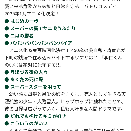
襲い来る危険から家族と日常を守る、バトルコメディ。
2025年1月アニメ化決定！
● はじめの一歩
● スーパーの裏でヤニ吸うふたり
● 二月の勝者
● ババンババンバンバンパイア
アニメ化＆実写映画化決定！ 450歳の吸血鬼・森蘭丸が
下町の銭湯で住み込みバイトするワケとは？ 「李仁くん
の○○は絶対に死守する!!」
● 月出づる街の人々
● あくたの死に際
● スーパースターを唄って
幼い頃に母親と最愛の姉を亡くし、売人として生きる天
涯孤独の少年・大路雪人。ヒップホップに触れたことで、
彼の世界は広がっていく。私も大好きな人間ドラマです。
● だれでも抱けるキミが好き
● こういうのがいい
ゆるくて気楽で、なおかつえっちぃ関係 “フリーダムフ