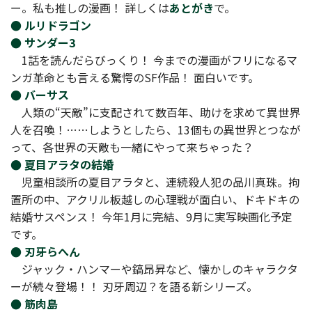
ー。私も推しの漫画！ 詳しくは
あとがき
で。
● ルリドラゴン
● サンダー3
1話を読んだらびっくり！ 今までの漫画がフリになるマ
ンガ革命とも言える驚愕のSF作品！ 面白いです。
● バーサス
人類の“天敵”に支配されて数百年、助けを求めて異世界
人を召喚！……しようとしたら、13個もの異世界とつなが
って、各世界の天敵も一緒にやって来ちゃった？
● 夏目アラタの結婚
児童相談所の夏目アラタと、連続殺人犯の品川真珠。拘
置所の中、アクリル板越しの心理戦が面白い、ドキドキの
結婚サスペンス！ 今年1月に完結、9月に実写映画化予定
です。
● 刃牙らへん
ジャック・ハンマーや鎬昂昇など、懐かしのキャラクタ
ーが続々登場！！ 刃牙周辺？を語る新シリーズ。
● 筋肉島