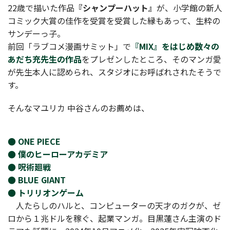
22歳で描いた作品
『シャンプーハット』
が、小学館の新人
コミック大賞の佳作を受賞を受賞した縁もあって、生粋の
サンデーっ子。
前回「ラブコメ漫画サミット」で
『MIX』をはじめ数々の
あだち充先生の作品
をプレゼンしたところ、そのマンガ愛
が先生本人に認められ、スタジオにお呼ばれされたそうで
す。
そんなマユリカ 中谷さんのお薦めは、
● ONE PIECE
● 僕のヒーローアカデミア
● 呪術廻戦
● BLUE GIANT
● トリリオンゲーム
人たらしのハルと、コンピューターの天才のガクが、ゼ
ロから１兆ドルを稼ぐ、起業マンガ。目黒蓮さん主演のド