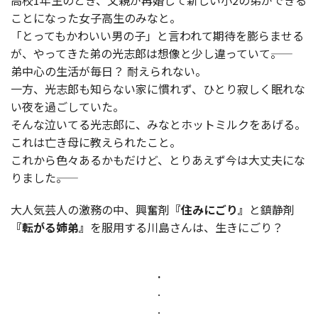
高校1年生のとき、父親が再婚して新しい小2の弟ができる
ことになった女子高生のみなと。
「とってもかわいい男の子」と言われて期待を膨らませる
が、やってきた弟の光志郎は想像と少し違っていて――。
弟中心の生活が毎日？ 耐えられない。
一方、光志郎も知らない家に慣れず、ひとり寂しく眠れな
い夜を過ごしていた。
そんな泣いてる光志郎に、みなとホットミルクをあげる。
これは亡き母に教えられたこと。
これから色々あるかもだけど、とりあえず今は大丈夫にな
りました――。
大人気芸人の激務の中、興奮剤
『住みにごり』
と鎮静剤
『転がる姉弟』
を服用する川島さんは、生きにごり？
.
.
.