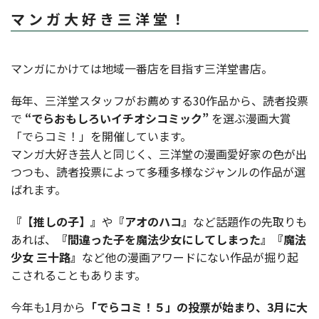
マ ン ガ 大 好 き 三 洋 堂 ！
マンガにかけては地域一番店を目指す三洋堂書店。
毎年、三洋堂スタッフがお薦めする30作品から、読者投票
で
“でらおもしろいイチオシコミック”
を選ぶ漫画大賞
「でらコミ！」を開催しています。
マンガ大好き芸人と同じく、三洋堂の漫画愛好家の色が出
つつも、読者投票によって多種多様なジャンルの作品が選
ばれます。
『【推しの子】』
や
『アオのハコ』
など話題作の先取りも
あれば、
『間違った子を魔法少女にしてしまった』『魔法
少女 三十路』
など他の漫画アワードにない作品が掘り起
こされることもあります。
今年も1月から
「でらコミ！５」の投票が始まり、3月に大