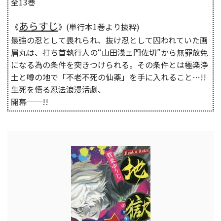
全13巻
あらすじ
《
》(単行本1巻より抜粋)
最強の忍として畏れられ、抜け忍として囚われていた画
眉丸は、打ち首執行人の“山田浅ェ門佐切”から無罪放免
になる為の条件を突きつけられる。その条件とは極楽浄
土と噂の地で「不老不死の仙薬」を手に入れること…!!
生死を悟る忍法浪漫活劇、
開幕──!!