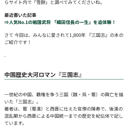
らサイト内で「雪餅」と調べてみてくださいね。
最近書いた記事
⇒人気No.1の戦国武将 「織田信長の一生」を追体験！
さて 今回は、みんなに愛されて1,800年 『三国志』の本の
ご紹介です！
.
中国歴史大河ロマン『三国志』
一世紀の中国、覇権を争う三国（魏・呉・蜀）の興亡を描
いた「三国志」。
著者は、蜀（蜀漢）と西晋に仕えた官僚の陳寿で、後漢の
混乱期から西晋による中国統一までの歴史を紀伝体で記し
ています。