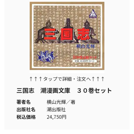
↑↑↑タップで詳細・注文へ↑↑↑
三国志 潮漫画文庫 ３０巻セット
著者名
横山光輝／著
出版社名
潮出版社
税込価格
24,750円