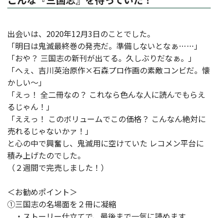
出会いは、2020年12月3日のことでした。
「明日は鬼滅最終巻の発売だ。準備しないとなぁ……」
「おや？ 三国志の新刊が出てる。久しぶりだなぁ。」
「へぇ、吉川英治原作×石森プロ作画の素敵コンビだ。懐
かしい～」
「えっ！ 全二冊なの？ これなら色んな人に読んでもらえ
るじゃん！」
「ええっ！ このボリュームでこの価格？ こんなん絶対に
売れるじゃないかァ！」
と心の中で興奮し、鬼滅用に空けていた レコメン平台に
積み上げたのでした。
（２週間で完売しました！）
＜お勧めポイント＞
①三国志の名場面を２冊に凝縮
・ストーリー仕立てで、最後まで一気に読めます