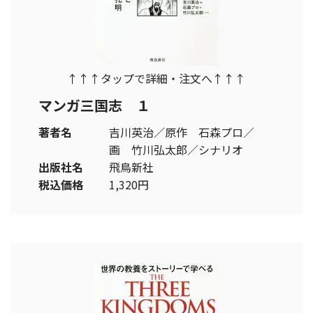
↑↑↑タップで詳細・注文へ↑↑↑
マンガ三国志 １
著者名
吉川英治／原作 石森プロ／
画 竹川弘太郎／シナリオ
出版社名
飛鳥新社
税込価格
1,320円