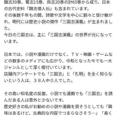
魏志30巻、蜀志15巻、呉志20巻の計65巻から成り、日本
の古代史料『魏志倭人伝』も含まれています。
その後数千年もの間、詩歌や文学を中心に脈々と受け継が
れ、明代には歴史小説の傑作『三国志演義』が生まれまし
た。
今日の三国志は、主に『三国志演義』の世界が元になって
います。
日本では、小説や漫画だけでなく、ＴＶ・映画・ゲームな
どの数多のメディアにも広がり、令和となった今でも一大
ジャンルとして深く根付いています。
店舗内アンケートでも「三国志」と「孔明」を全く知らな
いという人は、３８人中０人でした。
その高い知名度の反面、小説でも漫画でも「三国志」を読
んだある人は意外と少ないです。
歴史好きの私がお勧めの小説や漫画を貸そうとしても「興
味はあるけど、古典的な内容でつまらなさそう…」「長く