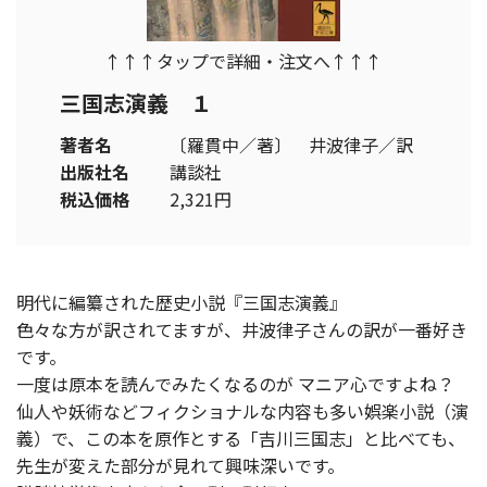
↑↑↑タップで詳細・注文へ↑↑↑
三国志演義 １
著者名
〔羅貫中／著〕 井波律子／訳
出版社名
講談社
税込価格
2,321円
明代に編纂された歴史小説『三国志演義』
色々な方が訳されてますが、井波律子さんの訳が一番好き
です。
一度は原本を読んでみたくなるのが マニア心ですよね？
仙人や妖術などフィクショナルな内容も多い娯楽小説（演
義）で、この本を原作とする「吉川三国志」と比べても、
先生が変えた部分が見れて興味深いです。