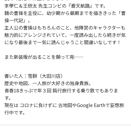
李學仁＆王欣太 先生コンビの『蒼天航路』です。
魏の曹操を主役に、幼少期から最期までを描ききった「曹
操一代記」。
主人公の曹操はもちろんのこと、他陣営のキャラクターも
魅力的にアレンジされていて、一度読み出したら続きが気
になり最後まで一気に読んじゃうこと間違いなしです！
また新装版が出ることを願って―――完
書いた人：雪餅（大田川店）
歴史や地図、一人旅が大好きの独身貴族。
青春18きっぷで年３回 鈍行旅行する乗り鉄でもありま
す。
現在は コロナに負けずに 古地図やGoogle Earthで妄想旅
行中です。