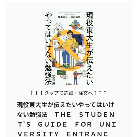
↑↑↑タップで詳細・注文へ↑↑↑
現役東大生が伝えたいやってはいけ
ない勉強法 ＴＨＥ ＳＴＵＤＥＮ
Ｔ’Ｓ ＧＵＩＤＥ ＦＯＲ ＵＮＩ
ＶＥＲＳＩＴＹ ＥＮＴＲＡＮＣ