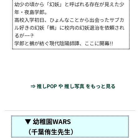
幼少の頃から「幻妖」と呼ばれる存在が見えた少
年・夜島学郎。
高校入学初日、ひょんなことから出会ったサブカ
ル好きの幻妖「鵺」に校内の幻妖退治を依頼され
るが――…？
学郎と鵺が紡ぐ現代陰陽師譚、ここに開幕!!
⇒ 推しPOP や 推し写真 をもっと見る
▼ 幼稚園WARS
（千葉侑生先生）