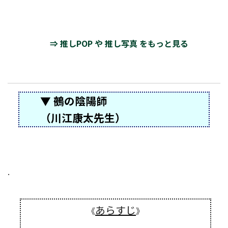
⇒ 推しPOP や 推し写真 をもっと見る
▼ 鵺の陰陽師
（川江康太先生）
.
あらすじ
《
》