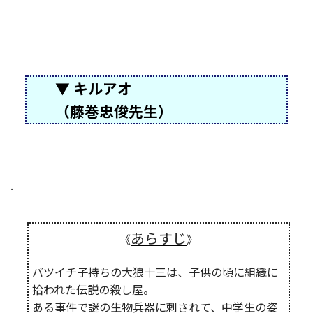
▼ キルアオ
（藤巻忠俊先生）
.
あらすじ
《
》
バツイチ子持ちの大狼十三は、子供の頃に組織に
拾われた伝説の殺し屋。
ある事件で謎の生物兵器に刺されて、中学生の姿