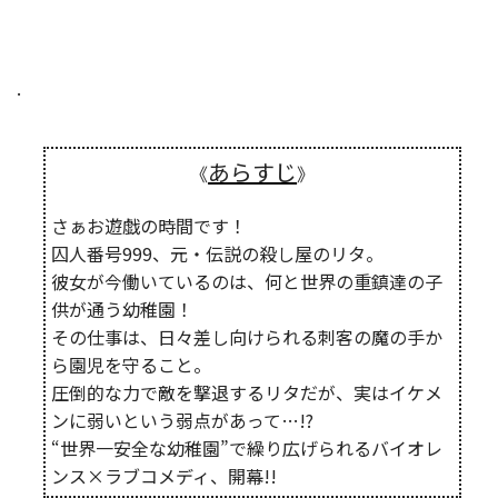
.
あらすじ
《
》
さぁお遊戯の時間です！
囚人番号999、元・伝説の殺し屋のリタ。
彼女が今働いているのは、何と世界の重鎮達の子
供が通う幼稚園！
その仕事は、日々差し向けられる刺客の魔の手か
ら園児を守ること。
圧倒的な力で敵を撃退するリタだが、実はイケメ
ンに弱いという弱点があって…!?
“世界一安全な幼稚園”で繰り広げられるバイオレ
ンス×ラブコメディ、開幕!!