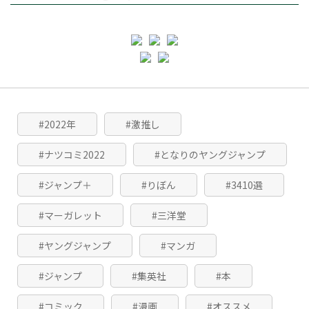
#2022年
#激推し
#ナツコミ2022
#となりのヤングジャンプ
#ジャンプ＋
#りぼん
#3410選
#マーガレット
#三洋堂
#ヤングジャンプ
#マンガ
#ジャンプ
#集英社
#本
#コミック
#漫画
#オススメ