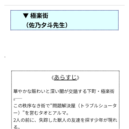
▼ 極楽街
（佐乃夕斗先生）
.
あらすじ
《
》
華やかな賑わいと深い闇が交錯する下町・極楽街
――。
この秩序なき街で“問題解決屋（トラブルシュータ
ー）”を営むタオとアルマ。
2人の前に、失踪した獣人の友達を探す少年が現れ
る。