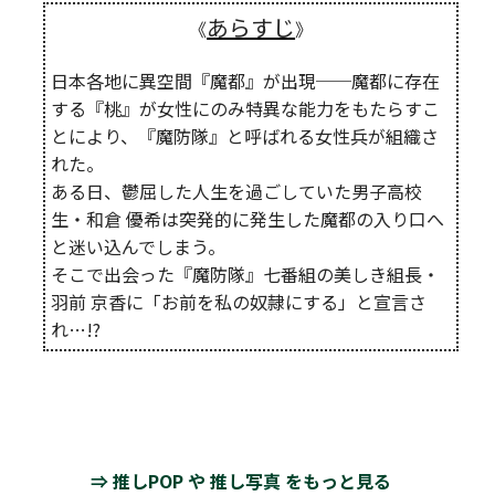
あらすじ
《
》
日本各地に異空間『魔都』が出現──魔都に存在
する『桃』が女性にのみ特異な能力をもたらすこ
とにより、『魔防隊』と呼ばれる女性兵が組織さ
れた。
ある日、鬱屈した人生を過ごしていた男子高校
生・和倉 優希は突発的に発生した魔都の入り口へ
と迷い込んでしまう。
そこで出会った『魔防隊』七番組の美しき組長・
羽前 京香に「お前を私の奴隷にする」と宣言さ
れ…!?
⇒ 推しPOP や 推し写真 をもっと見る