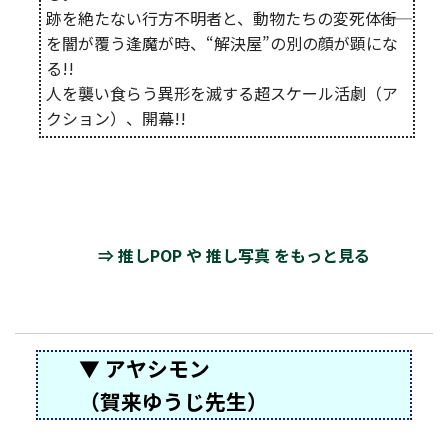
跡を絶たない行方不明者と、動物たちの変死体――街
を闇が覆う逢魔が時、“解決屋”の別の顔が顕にな
る!!
人を襲い食らう異形を滅する超スケール活劇（ア
クション）、開幕!!
⇒ 推しPOP や 推し写真 をもっと見る
▼ アヤシモン
（賀来ゆうじ先生）