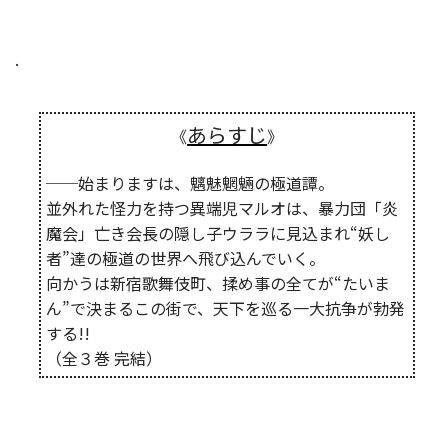
.
あらすじ
《
》
──始まりますは、魑魅魍魎の極道譚。
並外れた怪力を持つ異端児マルオは、暴力団「炎
魔会」亡き会長の隠し子ウララに見込まれ“妖し
者”達の極道の世界へ飛び込んでいく。
向かうは新宿歌舞伎町、揉め事の全てが“たいま
ん”で決まるこの街で、天下を巡る一大抗争が勃発
する!!
（全３巻 完結）