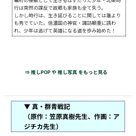
幕府の後継として生きるはずだった少年・北条時
行は突然の謀反で故郷も家族も全て失う。
しかし時行は、生き延びることに関しては誰より
も秀でていた。信濃国の神官・諏訪頼重に誘わ
れ、少年は逃げて英雄になる道を歩み始めた！
⇒ 推しPOP や 推し写真 をもっと見る
▼ 真・群青戦記
（原作：笠原真樹先生、作画：ア
ジチカ先生）