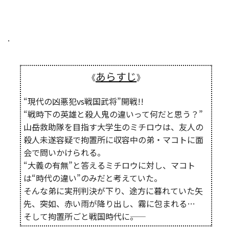
.
あらすじ
《
》
“現代の凶悪犯vs戦国武将”開戦!!
“戦時下の英雄と殺人鬼の違いって何だと思う？”
山岳救助隊を目指す大学生のミチロウは、友人の
殺人未遂容疑で拘置所に収容中の弟・マコトに面
会で問いかけられる。
“大義の有無”と答えるミチロウに対し、マコト
は“時代の違い”のみだと考えていた。
そんな弟に実刑判決が下り、途方に暮れていた矢
先、突如、赤い雨が降り出し、霧に包まれる…
そして拘置所ごと戦国時代に――。