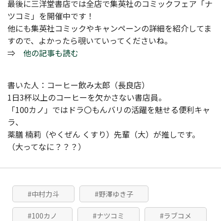
最後に三洋堂書店では全店で集英社のコミックフェア「ナ
ツコミ」を開催中です！
他にも集英社コミックやキャンペーンの詳細を紹介してま
すので、よかったら覗いていってくださいね。
⇒
他の記事も読む
書いた人：コーヒー飲み太郎（長良店）
1日3杯以上のコーヒーを欠かさない書店員。
「100カノ」ではドラ〇もんバリの活躍を魅せる便利キャ
ラ、
薬膳 楠莉（やくぜん くすり）先輩（大）が推しです。
（大ってなに？？？）
#中村力斗
#野澤ゆき子
#100カノ
#ナツコミ
#ラブコメ