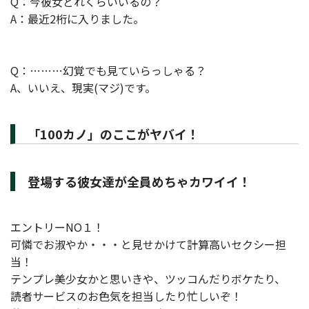
Q：今彼女どれくらいいるの？
A：最近2桁に入りました。
Q：………幻覚でも見ていらっしゃる？
A、いいえ、現実(マジ)です。
「100カノ」のここがヤバイ！
登場する彼女達が全員めちゃカワイイ！
エントリーNO１！
可憐でお淑やか・・・と見せかけて計算高いセクシー担
当！
テンプレ美少女かと思いきや、ツッコんだりボケたり、
読者サービスのお色気を担当したり忙しいぞ！