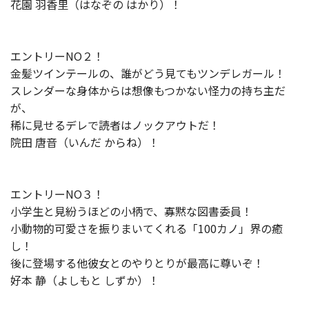
花園 羽香里（はなぞの はかり）！
エントリーNO２！
金髪ツインテールの、誰がどう見てもツンデレガール！
スレンダーな身体からは想像もつかない怪力の持ち主だ
が、
稀に見せるデレで読者はノックアウトだ！
院田 唐音（いんだ からね）！
エントリーNO３！
小学生と見紛うほどの小柄で、寡黙な図書委員！
小動物的可愛さを振りまいてくれる「100カノ」界の癒
し！
後に登場する他彼女とのやりとりが最高に尊いぞ！
好本 静（よしもと しずか）！