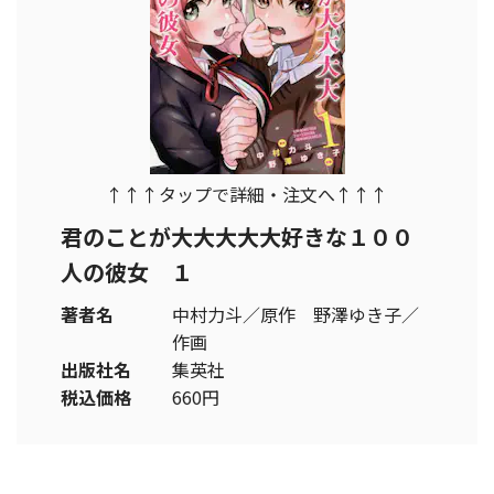
↑↑↑タップで詳細・注文へ↑↑↑
君のことが大大大大大好きな１００
人の彼女 １
著者名
中村力斗／原作 野澤ゆき子／
作画
出版社名
集英社
税込価格
660円