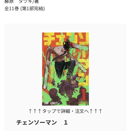
藤原 タツキ/著
全11巻 (第1部完結)
↑↑↑タップで詳細・注文へ↑↑↑
チェンソーマン １