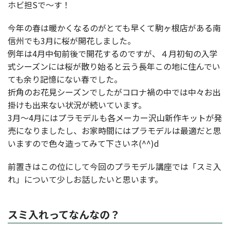
ホビ担Sで～す！
今年の春は暖かくなるのがとても早くて駒ヶ根店がある南
信州でも3月に桜が開花しました。
例年は4月中旬前後で開花するのですが、４月初旬の入学
式シーズンには桜が散り始ると云う長年この地に住んでい
ても余り記憶にない春でした。
折角のお花見シーズンでしたがコロナ禍の中では中々お出
掛けも出来ない状況が続いています。
3月～4月にはプラモデルも各メーカー沢山新作キットが発
売になりましたし、お家時間にはプラモデルは最適だと思
いますので色々造ってみて下さいネ(^^)d
前置きはこの位にして今回のプラモデル講座では「スミ入
れ」について少しお話したいと思います。
スミ入れってなんなの？