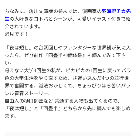
ちなみに、角川文庫版の巻末では、漫画家の
羽海野チカ先
生
の大好きなコトバとシーンが、可愛いイラスト付きで紹
介されています。
必見です！
『夜は短し』の台詞回しやファンタジーな世界観が気に入
ったら、ぜひ前作『四畳半神話体系』も読んでみて下さ
い。
冴えない大学3回生の私が、ピカピカの1回生に戻ってバラ
色の大学生活をやり直すため、さ迷い込んだ4つの並行世
界で奮闘する、滅法おかしくて、ちょっぴりほろ苦いパラ
レル青春ストーリー。
自由人の樋口師匠など 共通する人物も出てくるので、
『夜は短し』と『四畳半』どちらから先に読んでも楽しめ
ます。