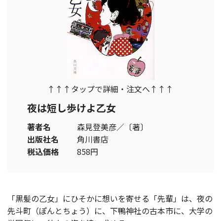
↑↑↑タップで詳細・注文へ↑↑↑
夜は短し歩けよ乙女
著者名
森見登美彦／〔著〕
出版社名
角川書店
税込価格
858円
「黒髪の乙女」にひそかに想いを寄せる「先輩」は、夜の
先斗町（ぽんとちょう）に、下鴨神社の古本市に、大学の