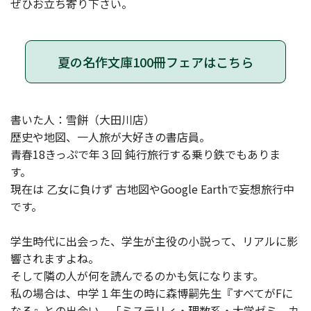
ぜひお立ち寄り下さい。
夏の名作文庫100冊フェアはこちら
書いた人：雪餅（大田川店）
歴史や地図、一人旅が大好きの書店員。
青春18きっぷで年３回 鈍行旅行する乗り鉄でもありま
す。
現在は 乙女に負けず 古地図やGoogle Earthで妄想旅行中
です。
学生時代に出会った、学生が主役の小説って、リアルに影
響されますよね。
そして隣の人が何を読んでるのかも気になります。
私の場合は、中学１年生の時に森博嗣先生『すべてがFに
なる』との出会い、「ミステリィ・理数系・大学ゼミ、カ