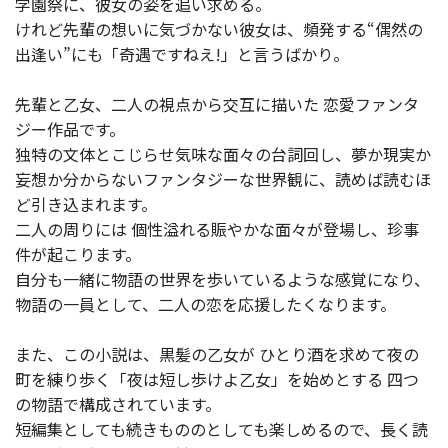
学園祭に、彼女の姿を追い求める。
けれど先輩の想いに気づかない彼女は、頻発する“偶然の
出逢い”にも「奇遇ですねえ!」と言うばかり。
先輩と乙女、二人の視点から交互に描いた 恋愛ファンタ
ジー作品です。
独特の文体とこじらせ気味な面々の台詞回し、夢か現実か
妄想か分からないファンタジーな世界観に、読めば読むほ
ど引き込まれます。
二人の周りには 個性溢れる賑やかな面々が登場し、珍事
件が起こります。
自分も一緒に物語の世界を歩いているような感覚になり、
物語の一員として、二人の恋を応援したくなります。
また、この小説は、黒髪の乙女が ひとり酒を求めて夜の
町を練り歩く「夜は短し歩けよ乙女」を始めとする 四つ
の物語で構成されています。
短編集としても続きもののとしても楽しめるので、長く読