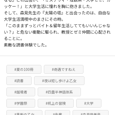
ッケー！」と大学生活に憧れを胸に抱きました。
そして、森見先生の『太陽の塔』と出会ったのは、自由な
大学生活満喫中のまさにその時。
「このままずっとバイト＆留年生活しててもいいんじゃな
い？」と危ない衝動に駆られ、教授とゼミ仲間に心配され
ることに。
素敵な読書体験でした。
#夏の100冊
#奇遇ですねえ
#読書
#夜は短し歩けよ乙女
#越境者
#四畳半神話体系
#学園祭
#机上の冒険
#大学
#黒髪の乙女
#先輩
#森見登美彦