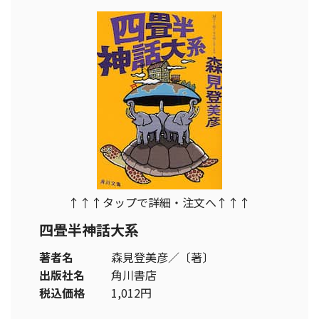
↑↑↑タップで詳細・注文へ↑↑↑
四畳半神話大系
著者名
森見登美彦／〔著〕
出版社名
角川書店
税込価格
1,012円