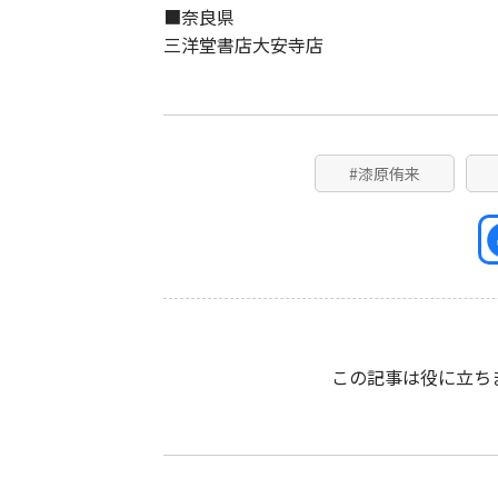
■奈良県
三洋堂書店大安寺店
#漆原侑来
この記事は役に立ち