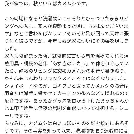
我が家では、秋といえばカメムシです。
この時期になると洗濯物にこっそりとひっついたままリビ
ングへ侵入し、家人が寝静まった頃に「おばんでございま
す」などと言わんばかりにいそいそと飛び回って天井に張
り付く彼らですが、今年も我が家についにその姿を現しま
した。
家人も寝静まった頃、就寝前に首から肩を温めてくれる温
熱用具・桐灰の名作「あずきのチカラ」で体をほぐしてい
たら、静寂のリビングに突如カメムシの羽音が響き渡り、
身も心もじんわりリラックスどころではなくなりました。
シャイボーイなのか、ゴキブリと違ってカメムシの場合は
羽音だけ派手に響かせてカーテンの後ろなどに隠れるので
厄介ですね。あったかグッズを首から下げたおっちゃんが
ハエ叩き片手に深夜の居間を血眼になって徘徊する。シュ
ールですね。
ちなみに、カメムシは白いっぽいものを好む傾向にあるそ
うです。その事実を知って以来、洗濯物を取り込む時には