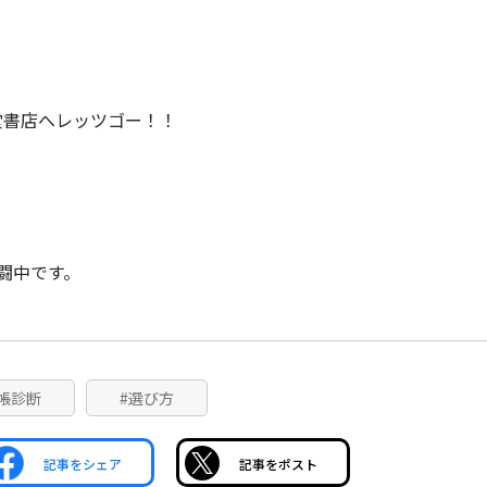
堂書店へレッツゴー！！
闘中です。
帳診断
#選び方
記事をシェア
記事をポスト