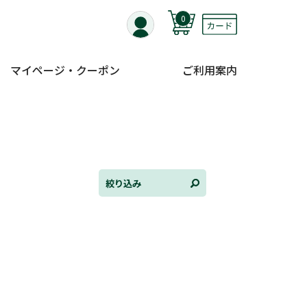
0
マイページ・クーポン
ご利用案内
全て選択
連載小説
けんご📚小説紹介
三洋堂書店便り
絞り込み
コミック・ラノベ館
トレーディングカード情報
文学逸品堂
ほんとのであいのおてつだい
ちえとまなぶ