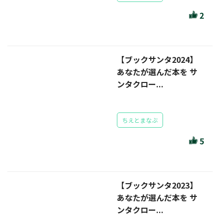
ほんとのであいのおてつだい
2
ちえとまなぶ
作家・出版社・図書館コラム
【ブックサンタ2024】
三洋堂サイト会員が選ぶおすすめ本
あなたが選んだ本を サ
ンタクロー...
文房具・雑貨情報
TVゲーム情報
ちえとまなぶ
駒ケ根店 ホビ担S の三洋堂プラモデル講座
5
【ブックサンタ2023】
全て選択
あなたが選んだ本を サ
ンタクロー...
イベント