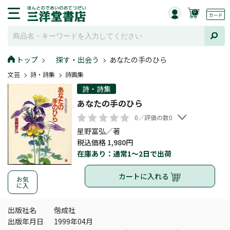
0
トップ
探す・出会う
あなたの手のひら
文芸
詩・詩集
詩画集
詩・詩集
あなたの手のひら
0／評価の数0
星野富弘／著
税込価格 1,980円
在庫あり：通常1～2日で出荷
カートに入れる
お気
に入
出版社名
偕成社
出版年月日
1999年04月