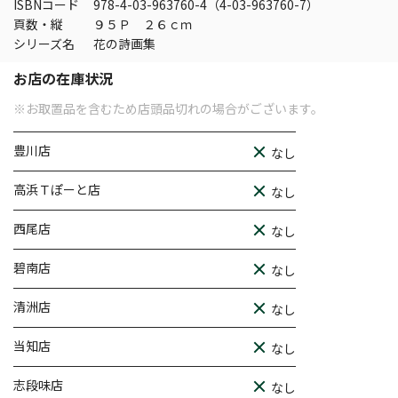
ISBNコード
978-4-03-963760-4（4-03-963760-7）
頁数・縦
９５Ｐ ２６ｃｍ
シリーズ名
花の詩画集
お店の在庫状況
※お取置品を含むため店頭品切れの場合がございます。
豊川店
なし
高浜Ｔぽーと店
なし
西尾店
なし
碧南店
なし
清洲店
なし
当知店
なし
志段味店
なし