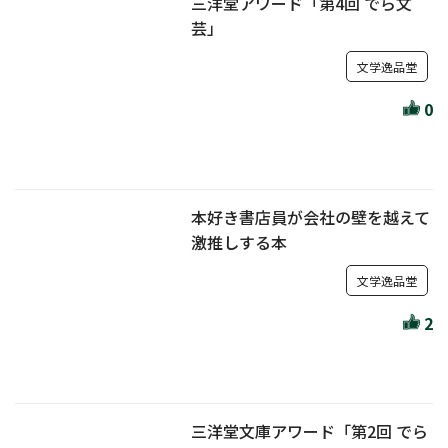
三洋堂アワード「第4回 でら文
芸」
文学逸品堂
0
本好き書店員が会社の壁を越えて
激推しする本
文学逸品堂
2
三洋堂文庫アワード「第2回 でら