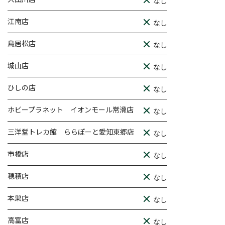
なし
江南店
なし
鳥居松店
なし
城山店
なし
ひしの店
なし
ホビープラネット イオンモール常滑店
なし
三洋堂トレカ館 ららぽーと愛知東郷店
なし
市橋店
なし
穂積店
なし
本巣店
なし
高富店
なし