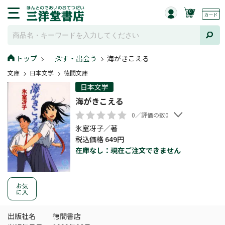
0
トップ
探す・出会う
海がきこえる
文庫
日本文学
徳間文庫
日本文学
海がきこえる
0／評価の数0
氷室冴子／著
税込価格 649円
在庫なし：現在ご注文できません
お気
に入
出版社名
徳間書店