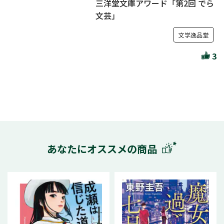
三洋堂文庫アワード「第2回 でら
文芸」
文学逸品堂
3
あなたにオススメの商品