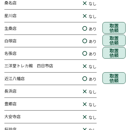
桑名店
なし
星川店
なし
取置
生桑店
あり
依頼
取置
白塚店
あり
依頼
取置
名張店
あり
依頼
三洋堂トレカ館 四日市店
なし
取置
近江八幡店
あり
依頼
長浜店
なし
豊郷店
なし
大安寺店
なし
桜井店