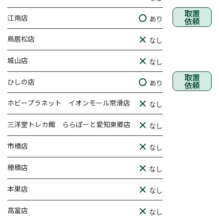
取置
江南店
あり
依頼
鳥居松店
なし
城山店
なし
取置
ひしの店
あり
依頼
ホビープラネット イオンモール常滑店
なし
三洋堂トレカ館 ららぽーと愛知東郷店
なし
市橋店
なし
穂積店
なし
本巣店
なし
高富店
なし