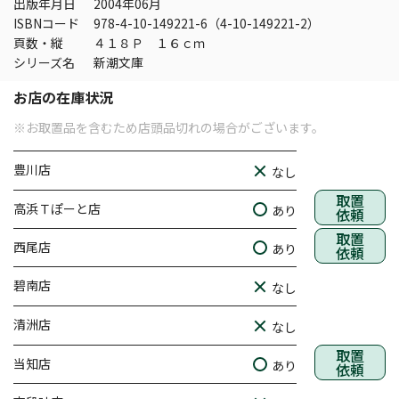
出版年月日
2004年06月
ISBNコード
978-4-10-149221-6（4-10-149221-2）
頁数・縦
４１８Ｐ １６ｃｍ
シリーズ名
新潮文庫
お店の在庫状況
※お取置品を含むため店頭品切れの場合がございます。
豊川店
なし
取置
高浜Ｔぽーと店
あり
依頼
取置
西尾店
あり
依頼
碧南店
なし
清洲店
なし
取置
当知店
あり
依頼