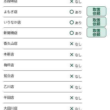
志段味店
なし
取置
よもぎ店
あり
依頼
取置
いりなか店
あり
依頼
取置
新開橋店
あり
依頼
香久山店
なし
本新店
なし
梅坪店
なし
知立店
なし
乙川店
なし
半田店
なし
大田川店
なし