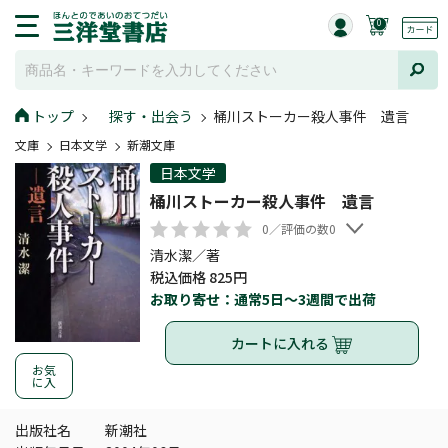
0
トップ
探す・出会う
桶川ストーカー殺人事件 遺言
文庫
日本文学
新潮文庫
日本文学
桶川ストーカー殺人事件 遺言
0／評価の数0
清水潔／著
税込価格 825円
お取り寄せ：通常5日～3週間で出荷
カートに入れる
お気
に入
出版社名
新潮社