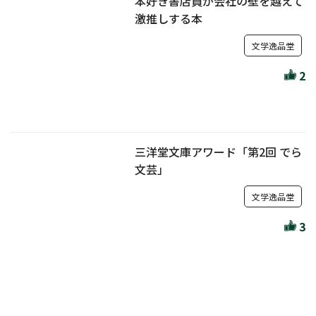
本好き書店員が会社の壁を越えて
激推しする本
文学逸品堂
2
三洋堂文庫アワード「第2回 でら
文芸」
文学逸品堂
3