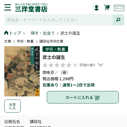
0
トップ
探す・出会う
武士の誕生
文庫
学術・教養
講談社学術文庫
学術・教養
武士の誕生
0／評価の数0
関幸彦／〔著〕
税込価格 1,298円
在庫あり：通常1～2日で出荷
カートに入れる
お気
に入
出版社名
講談社