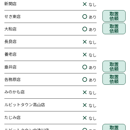
新関店
なし
取置
せき東店
あり
依頼
取置
大和店
あり
依頼
長良店
なし
養老店
なし
取置
垂井店
あり
依頼
取置
各務原店
あり
依頼
みのかも店
なし
ルビットタウン高山店
なし
たじみ店
なし
取置