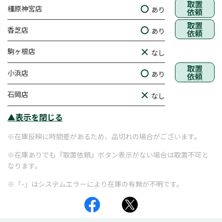
取置
橿原神宮店
あり
依頼
取置
香芝店
あり
依頼
駒ヶ根店
なし
取置
小浜店
あり
依頼
石岡店
なし
▲表示を閉じる
※在庫反映に時間差があるため、品切れの場合がございます。
※在庫ありでも『取置依頼』ボタン表示がない場合は取置不可と
なります。
※「-」はシステムエラーにより在庫の有無が不明です。