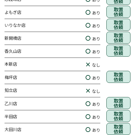
依頼
取置
よもぎ店
あり
依頼
取置
いりなか店
あり
依頼
取置
新開橋店
あり
依頼
取置
香久山店
あり
依頼
本新店
なし
取置
梅坪店
あり
依頼
知立店
なし
取置
乙川店
あり
依頼
取置
半田店
あり
依頼
取置
大田川店
あり
依頼