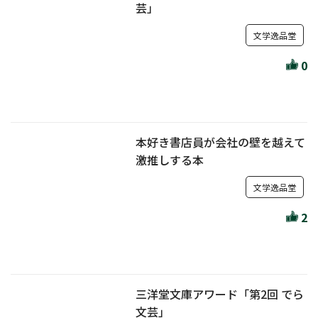
芸」
文学逸品堂
0
本好き書店員が会社の壁を越えて
激推しする本
文学逸品堂
2
三洋堂文庫アワード「第2回 でら
文芸」