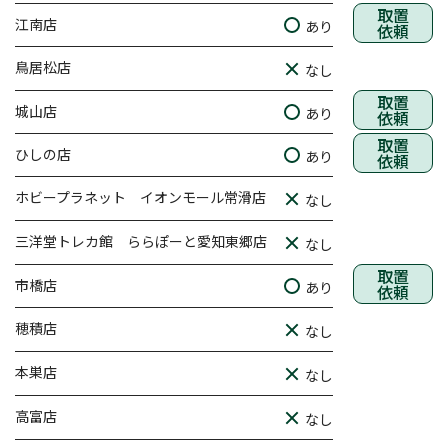
取置
江南店
あり
依頼
鳥居松店
なし
取置
城山店
あり
依頼
取置
ひしの店
あり
依頼
ホビープラネット イオンモール常滑店
なし
三洋堂トレカ館 ららぽーと愛知東郷店
なし
取置
市橋店
あり
依頼
穂積店
なし
本巣店
なし
高富店
なし