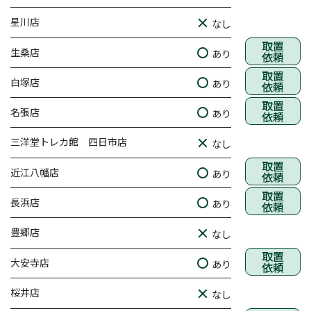
星川店
なし
取置
生桑店
あり
依頼
取置
白塚店
あり
依頼
取置
名張店
あり
依頼
三洋堂トレカ館 四日市店
なし
取置
近江八幡店
あり
依頼
取置
長浜店
あり
依頼
豊郷店
なし
取置
大安寺店
あり
依頼
桜井店
なし