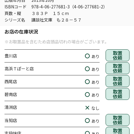
出版年月日
2013年10月
ISBNコード
978-4-06-277681-3（4-06-277681-2）
頁数・縦
３８３Ｐ １５ｃｍ
シリーズ名
講談社文庫 も２８－５７
お店の在庫状況
※お取置品を含むため店頭品切れの場合がございます。
取置
豊川店
あり
依頼
取置
高浜Ｔぽーと店
あり
依頼
取置
西尾店
あり
依頼
取置
碧南店
あり
依頼
清洲店
なし
取置
当知店
あり
依頼
取置
志段味店
あり