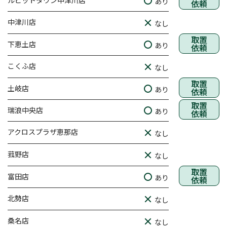
ルビットタウン中津川店
あり
依頼
中津川店
なし
取置
下恵土店
あり
依頼
こくふ店
なし
取置
土岐店
あり
依頼
取置
瑞浪中央店
あり
依頼
アクロスプラザ恵那店
なし
菰野店
なし
取置
富田店
あり
依頼
北勢店
なし
桑名店
なし