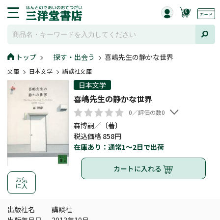
0
トップ
探す・出会う
喜嶋先生の静かな世界
文庫
日本文学
講談社文庫
日本文学
喜嶋先生の静かな世界
0／評価の数0
森博嗣／〔著〕
税込価格 858円
在庫あり：通常1～2日で出荷
カートに入れる
お気
に入
出版社名
講談社