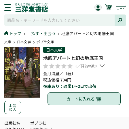
0
トップ
探す・出会う
地底アパートと幻の地底王国
文庫
日本文学
ポプラ文庫
日本文学
地底アパートと幻の地底王国
0／評価の数0
蒼月海里／〔著〕
税込価格 704円
在庫あり：通常1～2日で出荷
カートに入れる
お気
に入
出版社名
ポプラ社