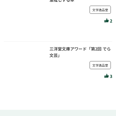
文学逸品堂
2
三洋堂文庫アワード「第2回 でら
文芸」
文学逸品堂
3