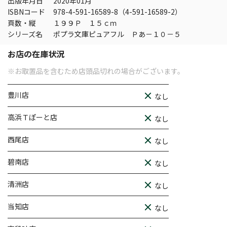
出版年月日
2020年01月
ISBNコード
978-4-591-16589-8（4-591-16589-2）
頁数・縦
１９９Ｐ １５ｃｍ
シリーズ名
ポプラ文庫ピュアフル Ｐあ－１０－５
お店の在庫状況
※お取置品を含むため店頭品切れの場合がございます。
豊川店
なし
高浜Ｔぽーと店
なし
西尾店
なし
碧南店
なし
清洲店
なし
当知店
なし