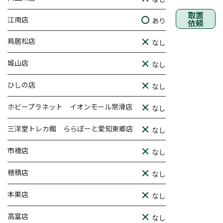
取置
江南店
あり
依頼
鳥居松店
なし
城山店
なし
ひしの店
なし
ホビープラネット イオンモール常滑店
なし
三洋堂トレカ館 ららぽーと愛知東郷店
なし
市橋店
なし
穂積店
なし
本巣店
なし
高富店
なし