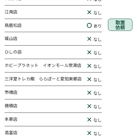
江南店
なし
取置
鳥居松店
あり
依頼
城山店
なし
ひしの店
なし
ホビープラネット イオンモール常滑店
なし
三洋堂トレカ館 ららぽーと愛知東郷店
なし
市橋店
なし
穂積店
なし
本巣店
なし
高富店
なし