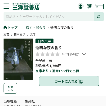
0
トップ
探す・出会う
透明な夜の香り
文芸
日本文学
文学
日本文学
透明な夜の香り
0／評価の数0
千早茜／著
税込価格 1,760円
在庫あり：通常1～2日で出荷
カートに入れる
お気
に入
出版社名
集英社