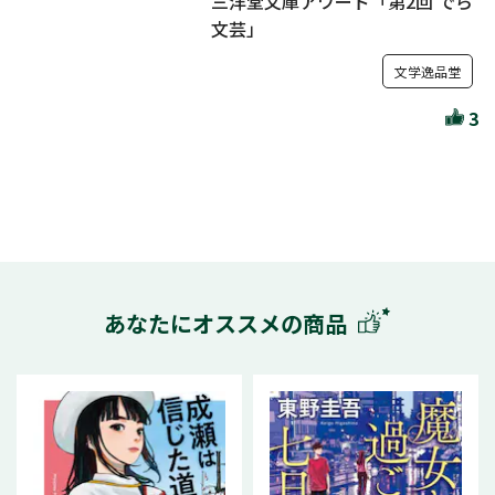
三洋堂文庫アワード「第2回 でら
文芸」
文学逸品堂
3
あなたにオススメの商品