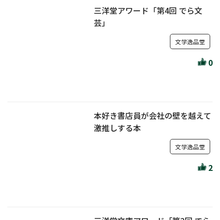
三洋堂アワード「第4回 でら文
芸」
文学逸品堂
0
本好き書店員が会社の壁を越えて
激推しする本
文学逸品堂
2