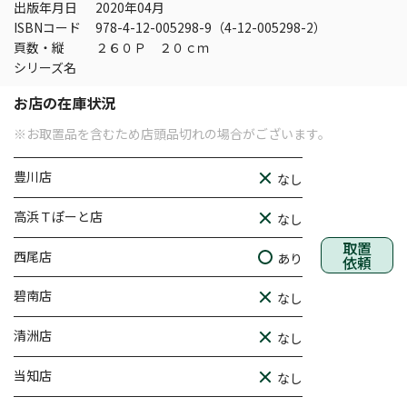
出版年月日
2020年04月
ISBNコード
978-4-12-005298-9（4-12-005298-2）
頁数・縦
２６０Ｐ ２０ｃｍ
シリーズ名
お店の在庫状況
※お取置品を含むため店頭品切れの場合がございます。
豊川店
なし
高浜Ｔぽーと店
なし
取置
西尾店
あり
依頼
碧南店
なし
清洲店
なし
当知店
なし