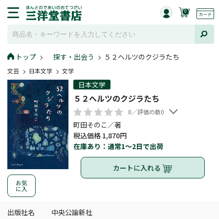
0
トップ
探す・出会う
５２ヘルツのクジラたち
文芸
日本文学
文学
日本文学
５２ヘルツのクジラたち
0／評価の数0
町田そのこ／著
税込価格 1,870円
在庫あり：通常1～2日で出荷
カートに入れる
お気
に入
出版社名
中央公論新社