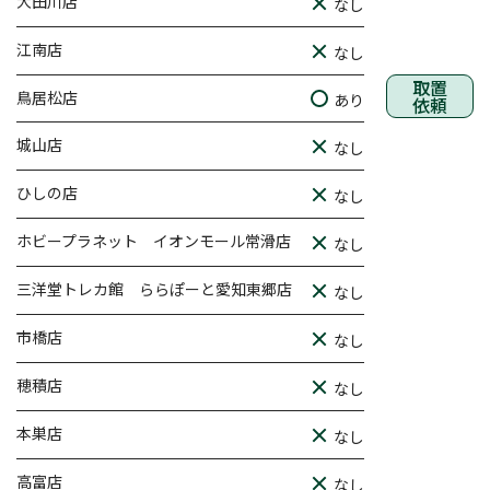
大田川店
なし
江南店
なし
取置
鳥居松店
あり
依頼
城山店
なし
ひしの店
なし
ホビープラネット イオンモール常滑店
なし
三洋堂トレカ館 ららぽーと愛知東郷店
なし
市橋店
なし
穂積店
なし
本巣店
なし
高富店
なし