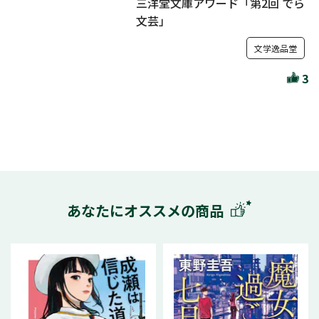
三洋堂文庫アワード「第2回 でら
文芸」
文学逸品堂
3
あなたにオススメの商品