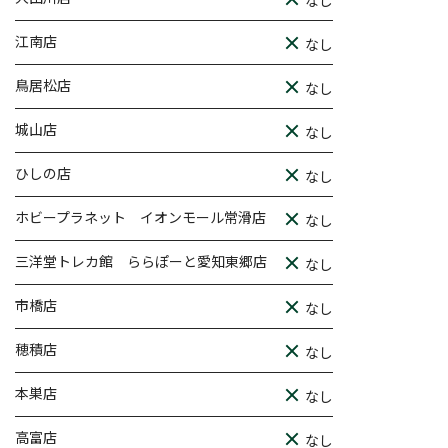
なし
江南店
なし
鳥居松店
なし
城山店
なし
ひしの店
なし
ホビープラネット イオンモール常滑店
なし
三洋堂トレカ館 ららぽーと愛知東郷店
なし
市橋店
なし
穂積店
なし
本巣店
なし
高富店
なし