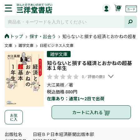
0
トップ
探す・出会う
知らないと損する経済とおかねの超基
文庫
雑学文庫
日経ビジネス人文庫
雑学文庫
知らないと損する経済とおかねの超基
本１年生
0／評価の数0
大江英樹／著
税込価格 880円
在庫あり：通常1～2日で出荷
カートに入れる
お気
に入
出版社名
日経ＢＰ日本経済新聞出版本部