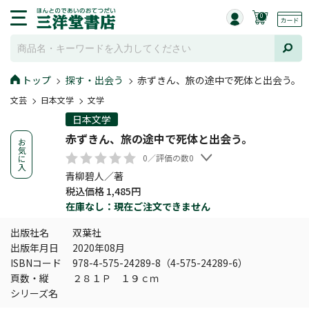
0
トップ
探す・出会う
赤ずきん、旅の途中で死体と出会う。
文芸
日本文学
文学
日本文学
赤ずきん、旅の途中で死体と出会う。
お
気
0／評価の数0
に
入
青柳碧人／著
税込価格 1,485円
在庫なし：現在ご注文できません
出版社名
双葉社
出版年月日
2020年08月
ISBNコード
978-4-575-24289-8（4-575-24289-6）
頁数・縦
２８１Ｐ １９ｃｍ
シリーズ名