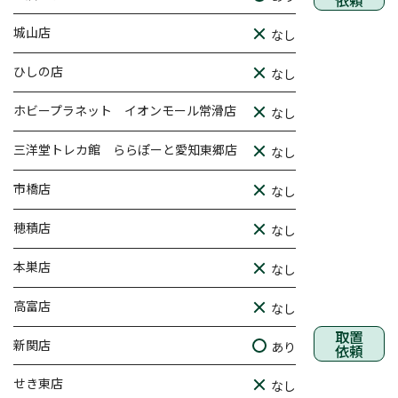
依頼
城山店
なし
ひしの店
なし
ホビープラネット イオンモール常滑店
なし
三洋堂トレカ館 ららぽーと愛知東郷店
なし
市橋店
なし
穂積店
なし
本巣店
なし
高富店
なし
取置
新関店
あり
依頼
せき東店
なし