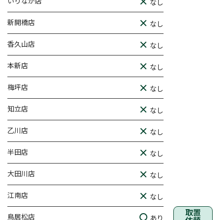
いりなか店
なし
新開橋店
なし
香久山店
なし
本新店
なし
梅坪店
なし
知立店
なし
乙川店
なし
半田店
なし
大田川店
なし
江南店
なし
取置
鳥居松店
あり