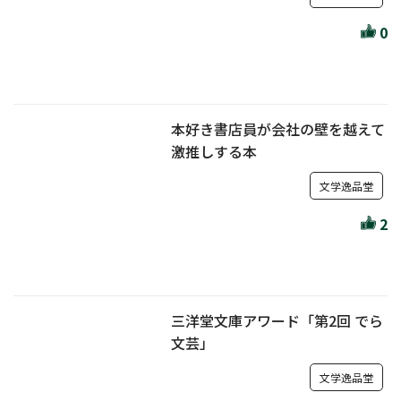
0
本好き書店員が会社の壁を越えて
激推しする本
文学逸品堂
2
三洋堂文庫アワード「第2回 でら
文芸」
文学逸品堂