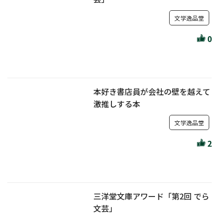
文学逸品堂
0
本好き書店員が会社の壁を越えて
激推しする本
文学逸品堂
2
三洋堂文庫アワード「第2回 でら
文芸」