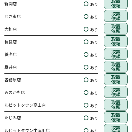
取置
新関店
あり
依頼
取置
せき東店
あり
依頼
取置
大和店
あり
依頼
取置
長良店
あり
依頼
取置
養老店
あり
依頼
取置
垂井店
あり
依頼
取置
各務原店
あり
依頼
取置
みのかも店
あり
依頼
取置
ルビットタウン高山店
あり
依頼
取置
たじみ店
あり
依頼
取置
ルビットタウン中津川店
あり