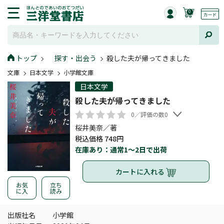
0
トップ
探す・出会う
殺した夫が帰ってきました
文庫
日本文学
小学館文庫
日本文学
殺した夫が帰ってきました
0／評価の数0
桜井美奈／著
税込価格 748円
在庫あり：通常1～2日で出荷
カートに入れる
お気
立ち
に入
読み
出版社名
小学館