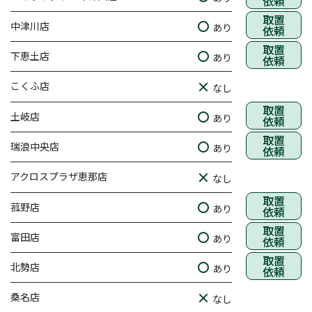
依頼
取置
中津川店
あり
依頼
取置
下恵土店
あり
依頼
こくふ店
なし
取置
土岐店
あり
依頼
取置
瑞浪中央店
あり
依頼
アクロスプラザ恵那店
なし
取置
菰野店
あり
依頼
取置
富田店
あり
依頼
取置
北勢店
あり
依頼
桑名店
なし