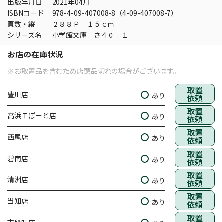
出版年月日
2021年04月
ISBNコード
978-4-09-407008-8（4-09-407008-7）
頁数・縦
２８８Ｐ １５ｃｍ
シリーズ名
小学館文庫 さ４０－１
お店の在庫状況
※お取置品を含むため店頭品切れの場合がございます。
取置
豊川店
あり
依頼
取置
高浜Ｔぽーと店
あり
依頼
取置
西尾店
あり
依頼
取置
碧南店
あり
依頼
取置
清洲店
あり
依頼
取置
当知店
あり
依頼
取置