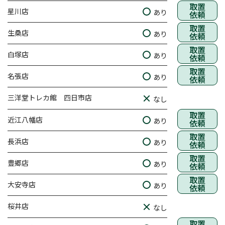
取置
星川店
あり
依頼
取置
生桑店
あり
依頼
取置
白塚店
あり
依頼
取置
名張店
あり
依頼
三洋堂トレカ館 四日市店
なし
取置
近江八幡店
あり
依頼
取置
長浜店
あり
依頼
取置
豊郷店
あり
依頼
取置
大安寺店
あり
依頼
桜井店
なし
取置