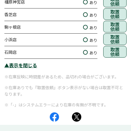
橿原神宮店
あり
依頼
取置
香芝店
あり
依頼
取置
駒ヶ根店
あり
依頼
取置
小浜店
あり
依頼
取置
石岡店
あり
依頼
▲表示を閉じる
※在庫反映に時間差があるため、品切れの場合がございます。
※在庫ありでも『取置依頼』ボタン表示がない場合は取置不可と
なります。
※「-」はシステムエラーにより在庫の有無が不明です。