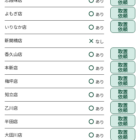
志段味店
あり
依頼
取置
よもぎ店
あり
依頼
取置
いりなか店
あり
依頼
新開橋店
なし
取置
香久山店
あり
依頼
取置
本新店
あり
依頼
取置
梅坪店
あり
依頼
取置
知立店
あり
依頼
取置
乙川店
あり
依頼
取置
半田店
あり
依頼
取置
大田川店
あり
依頼