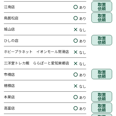
取置
江南店
あり
依頼
取置
鳥居松店
あり
依頼
城山店
なし
取置
ひしの店
あり
依頼
ホビープラネット イオンモール常滑店
なし
三洋堂トレカ館 ららぽーと愛知東郷店
なし
取置
市橋店
あり
依頼
穂積店
なし
取置
本巣店
あり
依頼
取置
高富店
あり
依頼