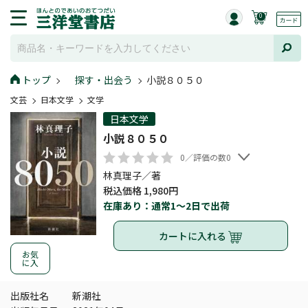
0
トップ
探す・出会う
小説８０５０
文芸
日本文学
文学
日本文学
小説８０５０
0／評価の数0
林真理子／著
税込価格 1,980円
在庫あり：通常1～2日で出荷
カートに入れる
お気
に入
出版社名
新潮社