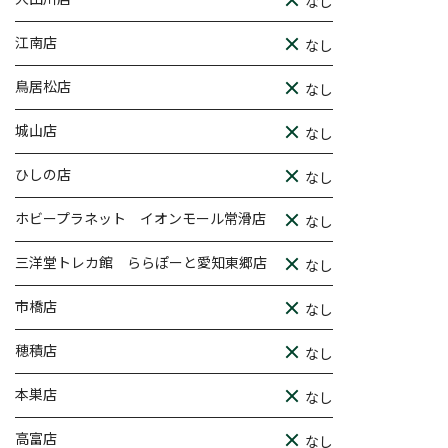
なし
江南店
なし
鳥居松店
なし
城山店
なし
ひしの店
なし
ホビープラネット イオンモール常滑店
なし
三洋堂トレカ館 ららぽーと愛知東郷店
なし
市橋店
なし
穂積店
なし
本巣店
なし
高富店
なし