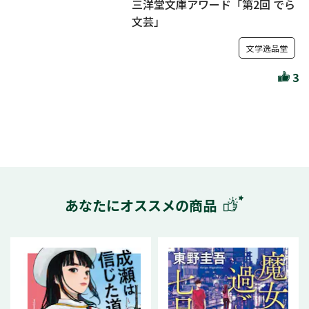
三洋堂文庫アワード「第2回 でら
文芸」
文学逸品堂
3
あなたにオススメの商品