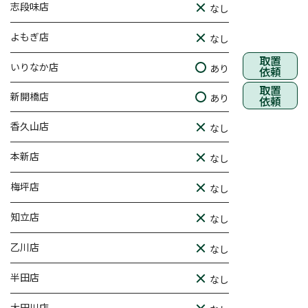
志段味店
なし
よもぎ店
なし
取置
いりなか店
あり
依頼
取置
新開橋店
あり
依頼
香久山店
なし
本新店
なし
梅坪店
なし
知立店
なし
乙川店
なし
半田店
なし
大田川店