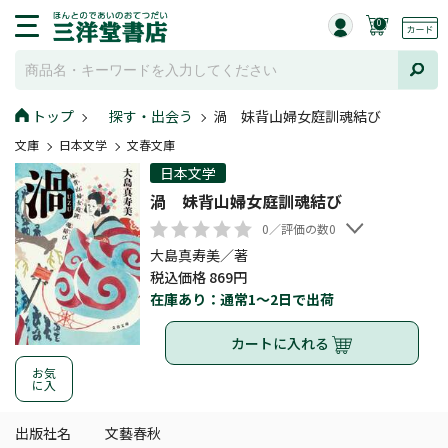
0
トップ
探す・出会う
渦 妹背山婦女庭訓魂結び
文庫
日本文学
文春文庫
日本文学
渦 妹背山婦女庭訓魂結び
0／評価の数0
大島真寿美／著
税込価格 869円
在庫あり：通常1～2日で出荷
カートに入れる
お気
に入
出版社名
文藝春秋