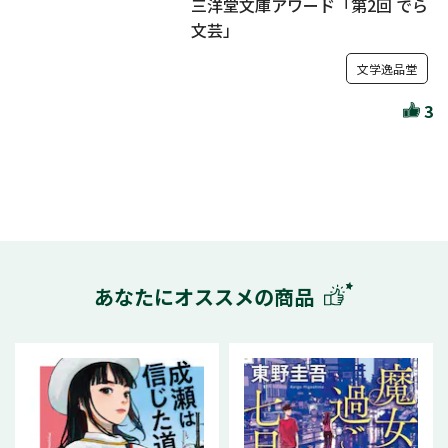
三洋堂文庫アワード「第2回 でら
文芸」
文学逸品堂
3
あなたにオススメの商品