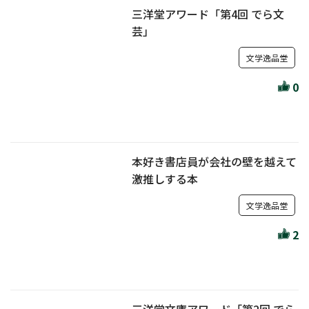
三洋堂アワード「第4回 でら文
芸」
文学逸品堂
0
本好き書店員が会社の壁を越えて
激推しする本
文学逸品堂
2