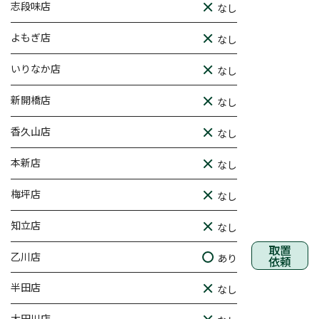
志段味店
なし
よもぎ店
なし
いりなか店
なし
新開橋店
なし
香久山店
なし
本新店
なし
梅坪店
なし
知立店
なし
取置
乙川店
あり
依頼
半田店
なし
大田川店