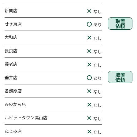
新関店
なし
取置
せき東店
あり
依頼
大和店
なし
長良店
なし
養老店
なし
取置
垂井店
あり
依頼
各務原店
なし
みのかも店
なし
ルビットタウン高山店
なし
たじみ店
なし