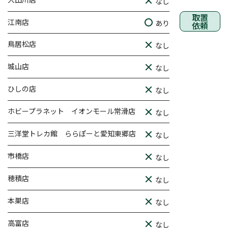
なし
取置
江南店
あり
依頼
鳥居松店
なし
城山店
なし
ひしの店
なし
ホビープラネット イオンモール常滑店
なし
三洋堂トレカ館 ららぽーと愛知東郷店
なし
市橋店
なし
穂積店
なし
本巣店
なし
高富店
なし