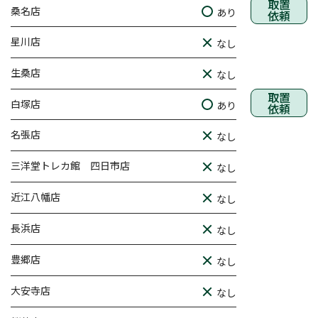
取置
桑名店
あり
依頼
星川店
なし
生桑店
なし
取置
白塚店
あり
依頼
名張店
なし
三洋堂トレカ館 四日市店
なし
近江八幡店
なし
長浜店
なし
豊郷店
なし
大安寺店
なし