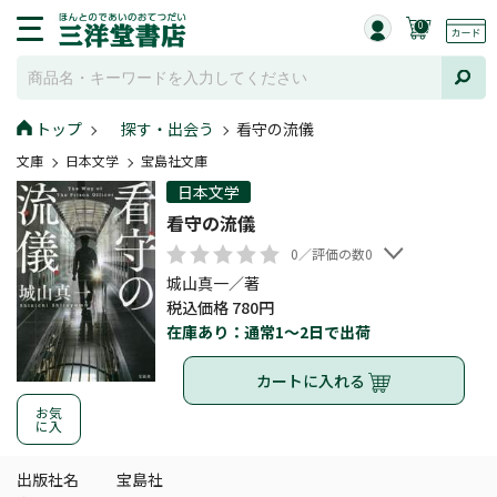
0
トップ
探す・出会う
看守の流儀
文庫
日本文学
宝島社文庫
日本文学
看守の流儀
0／評価の数0
城山真一／著
税込価格 780円
在庫あり：通常1～2日で出荷
カートに入れる
お気
に入
出版社名
宝島社