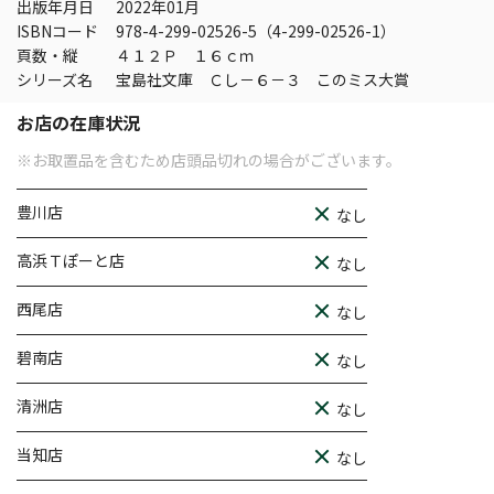
出版年月日
2022年01月
ISBNコード
978-4-299-02526-5（4-299-02526-1）
頁数・縦
４１２Ｐ １６ｃｍ
シリーズ名
宝島社文庫 Ｃし－６－３ このミス大賞
お店の在庫状況
※お取置品を含むため店頭品切れの場合がございます。
豊川店
なし
高浜Ｔぽーと店
なし
西尾店
なし
碧南店
なし
清洲店
なし
当知店
なし