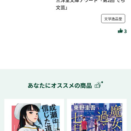
三洋堂文庫アワード「第2回 でら
文芸」
文学逸品堂
3
あなたにオススメの商品