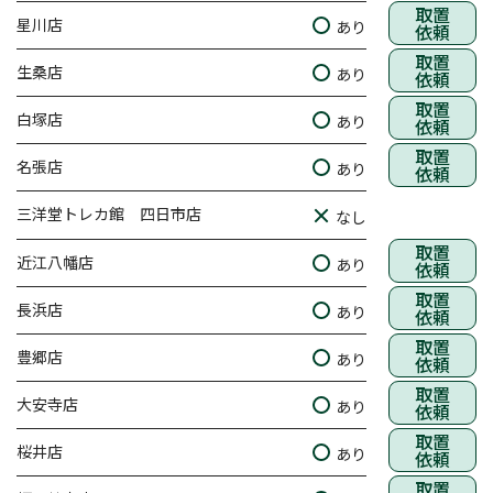
取置
星川店
あり
依頼
取置
生桑店
あり
依頼
取置
白塚店
あり
依頼
取置
名張店
あり
依頼
三洋堂トレカ館 四日市店
なし
取置
近江八幡店
あり
依頼
取置
長浜店
あり
依頼
取置
豊郷店
あり
依頼
取置
大安寺店
あり
依頼
取置
桜井店
あり
依頼
取置