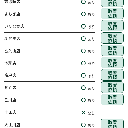
志段味店
あり
依頼
取置
よもぎ店
あり
依頼
取置
いりなか店
あり
依頼
取置
新開橋店
あり
依頼
取置
香久山店
あり
依頼
取置
本新店
あり
依頼
取置
梅坪店
あり
依頼
取置
知立店
あり
依頼
取置
乙川店
あり
依頼
半田店
なし
取置
大田川店
あり
依頼