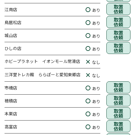
取置
江南店
あり
依頼
取置
鳥居松店
あり
依頼
取置
城山店
あり
依頼
取置
ひしの店
あり
依頼
ホビープラネット イオンモール常滑店
なし
三洋堂トレカ館 ららぽーと愛知東郷店
なし
取置
市橋店
あり
依頼
取置
穂積店
あり
依頼
取置
本巣店
あり
依頼
取置
高富店
あり
依頼