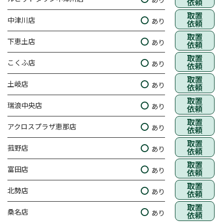
依頼
取置
中津川店
あり
依頼
取置
下恵土店
あり
依頼
取置
こくふ店
あり
依頼
取置
土岐店
あり
依頼
取置
瑞浪中央店
あり
依頼
取置
アクロスプラザ恵那店
あり
依頼
取置
菰野店
あり
依頼
取置
富田店
あり
依頼
取置
北勢店
あり
依頼
取置
桑名店
あり
依頼