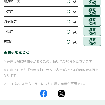
橿原神宮店
あり
依頼
取置
香芝店
あり
依頼
取置
駒ヶ根店
あり
依頼
取置
小浜店
あり
依頼
取置
石岡店
あり
依頼
▲表示を閉じる
※在庫反映に時間差があるため、品切れの場合がございます。
※在庫ありでも『取置依頼』ボタン表示がない場合は取置不可と
なります。
※「-」はシステムエラーにより在庫の有無が不明です。