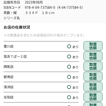
出版年月日
2023年08月
ISBNコード
978-4-04-737584-0（4-04-737584-5）
頁数・縦
３３４Ｐ １９ｃｍ
シリーズ名
お店の在庫状況
※お取置品を含むため店頭品切れの場合がございます。
取置
豊川店
あり
依頼
取置
高浜Ｔぽーと店
あり
依頼
取置
西尾店
あり
依頼
取置
碧南店
あり
依頼
取置
清洲店
あり
依頼
取置
当知店
あり
依頼
取置