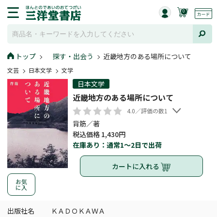
0
トップ
探す・出会う
近畿地方のある場所について
文芸
日本文学
文学
日本文学
近畿地方のある場所について
4.0／評価の数1
背筋／著
税込価格 1,430円
在庫あり：通常1～2日で出荷
カートに入れる
お気
に入
出版社名
ＫＡＤＯＫＡＷＡ