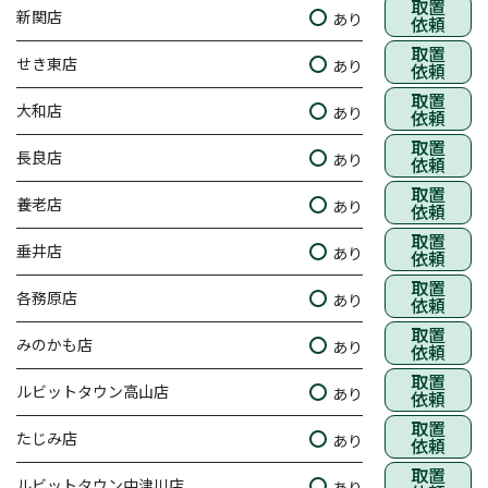
取置
新関店
あり
依頼
取置
せき東店
あり
依頼
取置
大和店
あり
依頼
取置
長良店
あり
依頼
取置
養老店
あり
依頼
取置
垂井店
あり
依頼
取置
各務原店
あり
依頼
取置
みのかも店
あり
依頼
取置
ルビットタウン高山店
あり
依頼
取置
たじみ店
あり
依頼
取置
ルビットタウン中津川店
あり