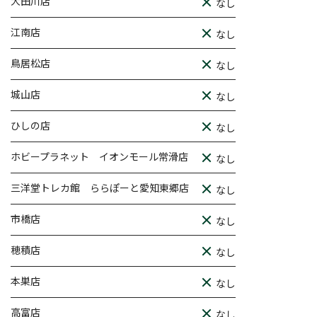
大田川店
なし
江南店
なし
鳥居松店
なし
城山店
なし
ひしの店
なし
ホビープラネット イオンモール常滑店
なし
三洋堂トレカ館 ららぽーと愛知東郷店
なし
市橋店
なし
穂積店
なし
本巣店
なし
高富店
なし