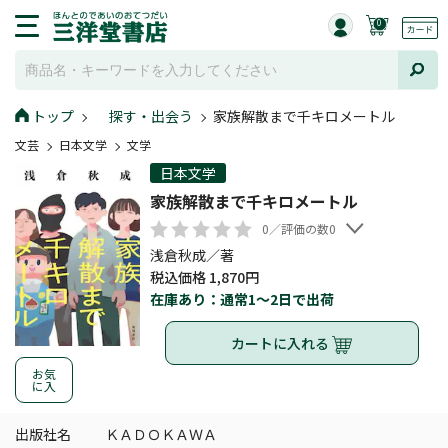
0
トップ
探す・出会う
家族解散まで千キロメートル
文芸
日本文学
文学
日本文学
家族解散まで千キロメートル
0／評価の数0
浅倉秋成／著
税込価格 1,870円
在庫あり：通常1～2日で出荷
カートに入れる
お気
に入
出版社名
ＫＡＤＯＫＡＷＡ