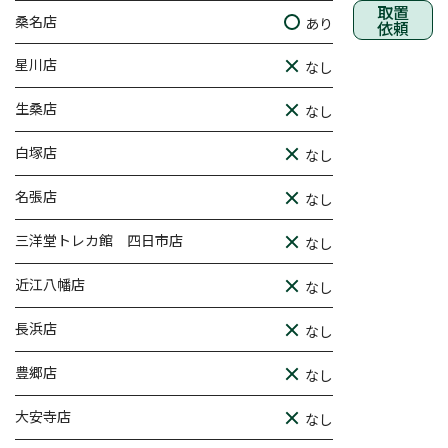
取置
桑名店
あり
依頼
星川店
なし
生桑店
なし
白塚店
なし
名張店
なし
三洋堂トレカ館 四日市店
なし
近江八幡店
なし
長浜店
なし
豊郷店
なし
大安寺店
なし