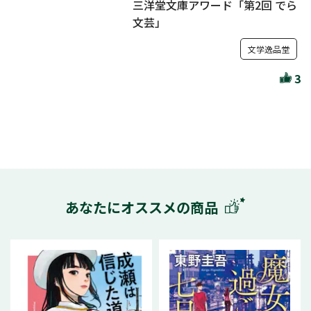
三洋堂文庫アワード「第2回 でら
文芸」
文学逸品堂
3
あなたにオススメの商品