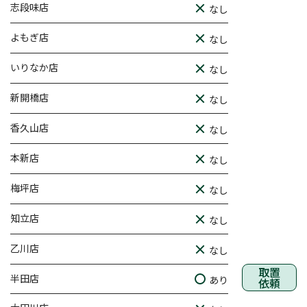
志段味店
なし
よもぎ店
なし
いりなか店
なし
新開橋店
なし
香久山店
なし
本新店
なし
梅坪店
なし
知立店
なし
乙川店
なし
取置
半田店
あり
依頼