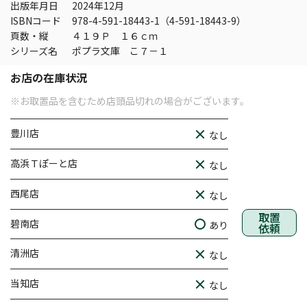
出版年月日
2024年12月
ISBNコード
978-4-591-18443-1（4-591-18443-9）
頁数・縦
４１９Ｐ １６ｃｍ
シリーズ名
ポプラ文庫 こ７－１
お店の在庫状況
※お取置品を含むため店頭品切れの場合がございます。
豊川店
なし
高浜Ｔぽーと店
なし
西尾店
なし
取置
碧南店
あり
依頼
清洲店
なし
当知店
なし