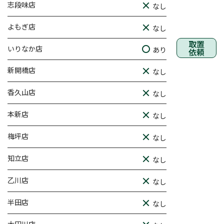
志段味店
なし
よもぎ店
なし
取置
いりなか店
あり
依頼
新開橋店
なし
香久山店
なし
本新店
なし
梅坪店
なし
知立店
なし
乙川店
なし
半田店
なし