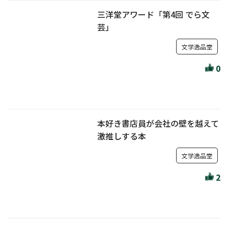
三洋堂アワード「第4回 でら文
芸」
文学逸品堂
0
本好き書店員が会社の壁を越えて
激推しする本
文学逸品堂
2