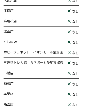
大田川店
なし
江南店
なし
鳥居松店
なし
城山店
なし
ひしの店
なし
ホビープラネット イオンモール常滑店
なし
三洋堂トレカ館 ららぽーと愛知東郷店
なし
市橋店
なし
穂積店
なし
本巣店
なし
高富店
なし