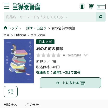
0
トップ
探す・出会う
君の名前の横顔
文庫
日本文学
ポプラ文庫
日本文学
君の名前の横顔
0／評価の数0
河野裕／〔著〕
税込価格 946円
在庫あり：通常1～2日で出荷
カートに入れる
お気
に入
出版社名
ポプラ社