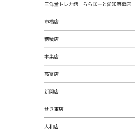
三洋堂トレカ館 ららぽーと愛知東郷店
市橋店
穂積店
本巣店
高富店
新関店
せき東店
大和店