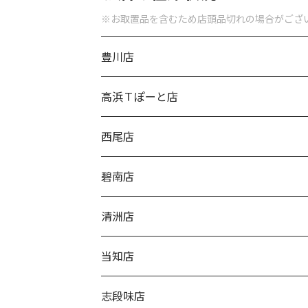
※お取置品を含むため店頭品切れの場合がござ
豊川店
高浜Ｔぽーと店
西尾店
碧南店
清洲店
当知店
志段味店