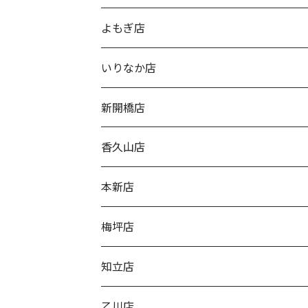
よもぎ店
いりなか店
新開橋店
香久山店
本新店
梅坪店
知立店
乙川店