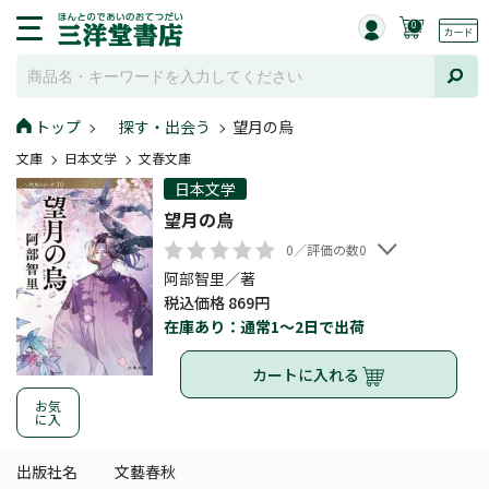
0
トップ
探す・出会う
望月の烏
文庫
日本文学
文春文庫
日本文学
望月の烏
0／評価の数0
阿部智里／著
税込価格 869円
在庫あり：通常1～2日で出荷
カートに入れる
お気
に入
出版社名
文藝春秋