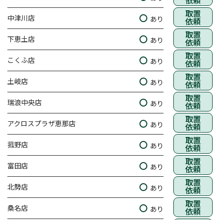
依頼
取置
中津川店
あり
依頼
取置
下恵土店
あり
依頼
取置
こくふ店
あり
依頼
取置
土岐店
あり
依頼
取置
瑞浪中央店
あり
依頼
取置
アクロスプラザ恵那店
あり
依頼
取置
菰野店
あり
依頼
取置
富田店
あり
依頼
取置
北勢店
あり
依頼
取置
桑名店
あり
依頼