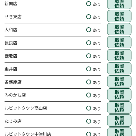
取置
新関店
あり
依頼
取置
せき東店
あり
依頼
取置
大和店
あり
依頼
取置
長良店
あり
依頼
取置
養老店
あり
依頼
取置
垂井店
あり
依頼
取置
各務原店
あり
依頼
取置
みのかも店
あり
依頼
取置
ルビットタウン高山店
あり
依頼
取置
たじみ店
あり
依頼
取置
ルビットタウン中津川店
あり