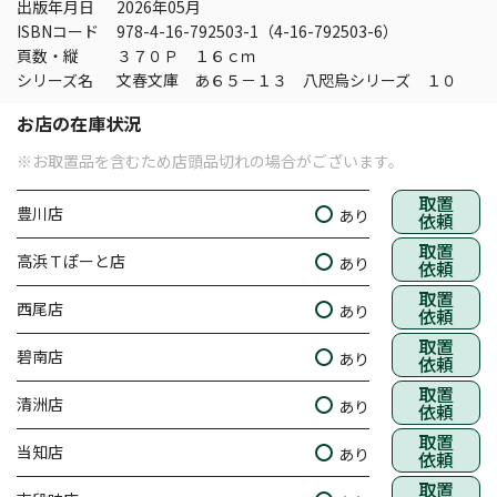
出版年月日
2026年05月
ISBNコード
978-4-16-792503-1（4-16-792503-6）
頁数・縦
３７０Ｐ １６ｃｍ
シリーズ名
文春文庫 あ６５－１３ 八咫烏シリーズ １０
お店の在庫状況
※お取置品を含むため店頭品切れの場合がございます。
取置
豊川店
あり
依頼
取置
高浜Ｔぽーと店
あり
依頼
取置
西尾店
あり
依頼
取置
碧南店
あり
依頼
取置
清洲店
あり
依頼
取置
当知店
あり
依頼
取置