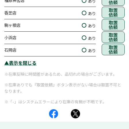
橿原神宮店
あり
依頼
取置
香芝店
あり
依頼
取置
駒ヶ根店
あり
依頼
取置
小浜店
あり
依頼
取置
石岡店
あり
依頼
▲表示を閉じる
※在庫反映に時間差があるため、品切れの場合がございます。
※在庫ありでも『取置依頼』ボタン表示がない場合は取置不可と
なります。
※「-」はシステムエラーにより在庫の有無が不明です。