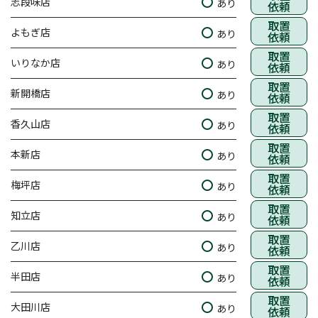
志段味店
あり
依頼
取置
よもぎ店
あり
依頼
取置
いりなか店
あり
依頼
取置
新開橋店
あり
依頼
取置
香久山店
あり
依頼
取置
本新店
あり
依頼
取置
梅坪店
あり
依頼
取置
知立店
あり
依頼
取置
乙川店
あり
依頼
取置
半田店
あり
依頼
取置
大田川店
あり
依頼