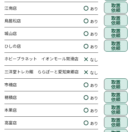
取置
江南店
あり
依頼
取置
鳥居松店
あり
依頼
取置
城山店
あり
依頼
取置
ひしの店
あり
依頼
ホビープラネット イオンモール常滑店
なし
三洋堂トレカ館 ららぽーと愛知東郷店
なし
取置
市橋店
あり
依頼
取置
穂積店
あり
依頼
取置
本巣店
あり
依頼
取置
高富店
あり
依頼