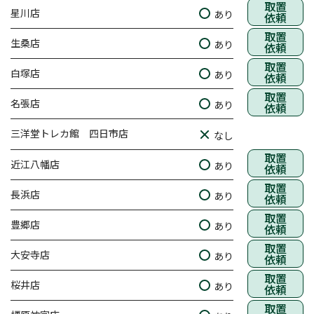
取置
星川店
あり
依頼
取置
生桑店
あり
依頼
取置
白塚店
あり
依頼
取置
名張店
あり
依頼
三洋堂トレカ館 四日市店
なし
取置
近江八幡店
あり
依頼
取置
長浜店
あり
依頼
取置
豊郷店
あり
依頼
取置
大安寺店
あり
依頼
取置
桜井店
あり
依頼
取置