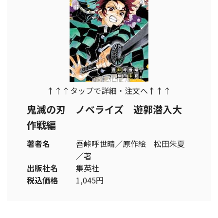
↑↑↑タップで詳細・注文へ↑↑↑
鬼滅の刃 ノベライズ 遊郭潜入大
作戦編
著者名
吾峠呼世晴／原作絵 松田朱夏
／著
出版社名
集英社
税込価格
1,045円