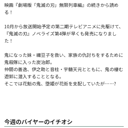
映画『劇場版「鬼滅の刃」無限列車編』の続きから読め
る！
10月から放送開始予定の第二期テレビアニメに先駆けて、
『鬼滅の刃』ノベライズ第4弾が早くも発売になりまし
た！
鬼になった妹・禰豆子を救い、家族の仇討ちをするために
鬼殺隊に入った炭治郎。
仲間の善逸、伊之助と音柱・宇髄天元とともに、鬼の棲む
遊郭に潜入することとなる。
そこでは花魁の鬼、堕姫が花街を支配していたが……?
今週のバイヤーのイチオシ