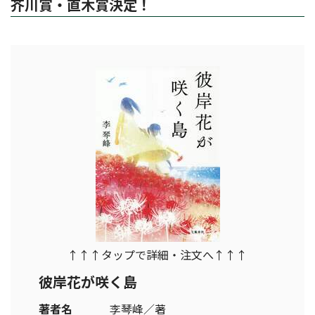
芥川賞・直木賞決定！
↑↑↑タップで詳細・注文へ↑↑↑
彼岸花が咲く島
著者名
李琴峰／著