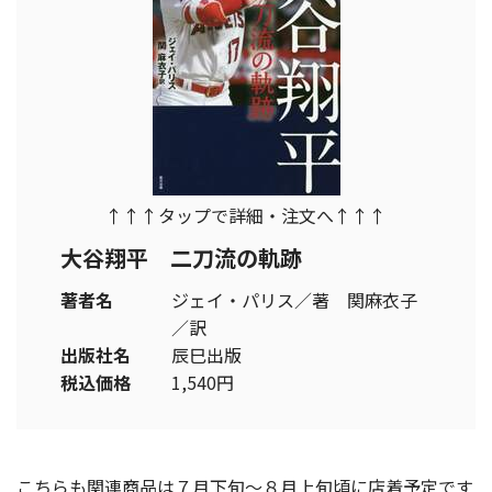
↑↑↑タップで詳細・注文へ↑↑↑
大谷翔平 二刀流の軌跡
著者名
ジェイ・パリス／著 関麻衣子
／訳
出版社名
辰巳出版
税込価格
1,540円
こちらも関連商品は７月下旬～８月上旬頃に店着予定です