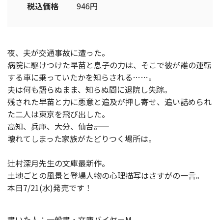
税込価格
946円
夜、夫が交通事故に遭った。
病院に駆けつけた早苗と息子の力は、そこで彼が誰の運転
する車に乗っていたかを知らされる……。
夫は何も語らぬまま、知らぬ間に退院し失踪。
残された早苗と力に悪意と追及が押し寄せ、追い詰められ
た二人は東京を飛び出した。
高知、兵庫、大分、仙台――。
壊れてしまった家族がたどりつく場所は。
辻村深月先生の文庫最新作。
土地ごとの風景と登場人物の心理描写はさすがの一言。
本日7/21(水)発売です！
書いた人：一般書・文庫バイヤーM