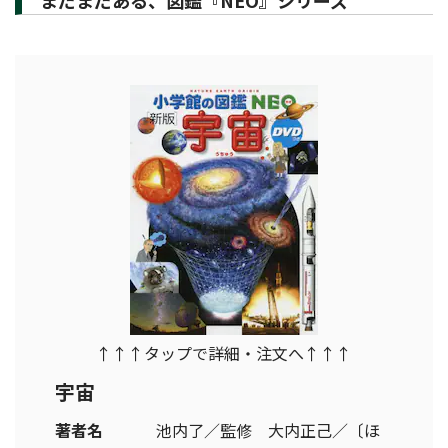
まだまだある、図鑑『NEO』シリーズ
↑↑↑タップで詳細・注文へ↑↑↑
宇宙
著者名
池内了／監修 大内正己／〔ほ