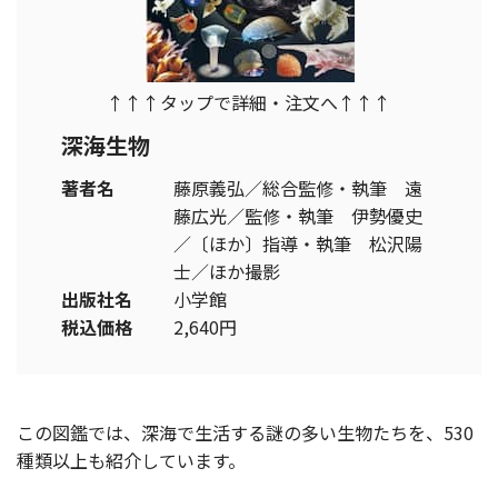
↑↑↑タップで詳細・注文へ↑↑↑
深海生物
著者名
藤原義弘／総合監修・執筆 遠
藤広光／監修・執筆 伊勢優史
／〔ほか〕指導・執筆 松沢陽
士／ほか撮影
出版社名
小学館
税込価格
2,640円
この図鑑では、深海で生活する謎の多い生物たちを、530
種類以上も紹介しています。