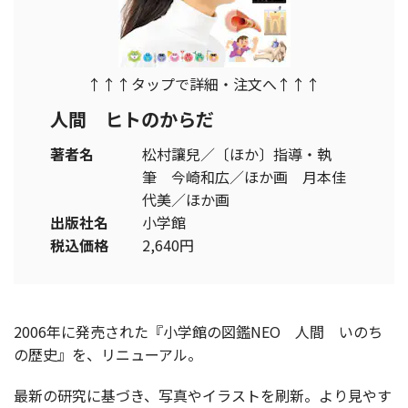
↑↑↑タップで詳細・注文へ↑↑↑
人間 ヒトのからだ
著者名
松村讓兒／〔ほか〕指導・執
筆 今崎和広／ほか画 月本佳
代美／ほか画
出版社名
小学館
税込価格
2,640円
2006年に発売された『
小学館の図鑑NEO
人間 いのち
の歴史』を、リニューアル。
最新の研究に基づき、写真やイラストを刷新。より見やす