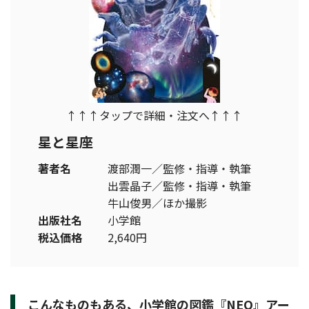
↑↑↑タップで詳細・注文へ↑↑↑
星と星座
著者名
渡部潤一／監修・指導・執筆
出雲晶子／監修・指導・執筆
牛山俊男／ほか撮影
出版社名
小学館
税込価格
2,640円
こんなものもある、小学館の図鑑『NEO』アー