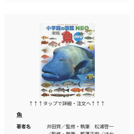
↑↑↑タップで詳細・注文へ↑↑↑
魚
著者名
井田齊／監修・執筆 松浦啓一
／監修・執筆 藍澤正宏／ほか