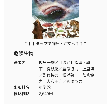
↑↑↑タップで詳細・注文へ↑↑↑
危険生物
著者名
塩見一雄／〔ほか〕指導・執
筆 夏秋優／監修協力 上里博
／監修協力 松浦啓一／監修協
力 大和田守／監修協力
出版社名
小学館
税込価格
2,640円