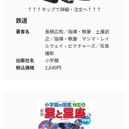
↑↑↑タップで詳細・注文へ↑↑↑
鉄道
著者名
長根広和／指導・執筆 土屋武
之／指導・執筆 マシマ・レイ
ルウェイ・ピクチャーズ／写真
撮影
出版社名
小学館
税込価格
2,640円