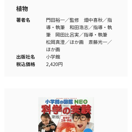
植物
著者名
門田裕一／監修 畑中喜秋／指
導・執筆 和田浩志／指導・執
筆 岡田比呂実／指導・執筆
松岡真澄／ほか画 斎藤光一／
ほか画
出版社名
小学館
税込価格
2,420円