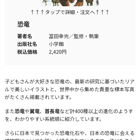
↑↑↑タップで詳細・注文へ↑↑↑
恐竜
著者名
冨田幸光／監修・執筆
出版社名
小学館
税込価格
2,420円
子どもさんが大好きな恐竜の、最新の研究に基づいたリア
ルで美しいイラストと、世界中から集めた貴重な標本写真
がたくさん掲載されています。
また
恐竜
や
翼竜
、
首長竜
など計400種以上の進化のようす
を、わかりやすい系統順に紹介しています。
さらに日本で見つかった恐竜化石や、日本の恐竜に会える