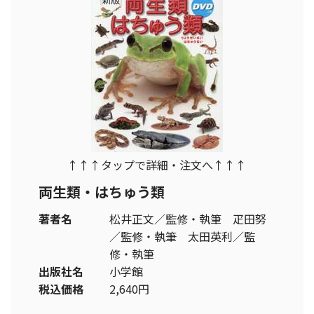
↑↑↑タップで詳細・注文へ↑↑↑
両生類・はちゅう類
著者名
松井正文／監修・執筆 疋田努
／監修・執筆 太田英利／監
修・執筆
出版社名
小学館
税込価格
2,640円