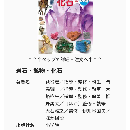
↑↑↑タップで詳細・注文へ↑↑↑
岩石・鉱物・化石
著者名
萩谷宏／指導・監修・執筆 門
馬綱一／指導・監修・執筆 大
路樹生／指導・監修・執筆 椎
野勇太／〔ほか〕監修・執筆
大石雅之／監修 伊知地国夫／
ほか撮影
出版社名
小学館