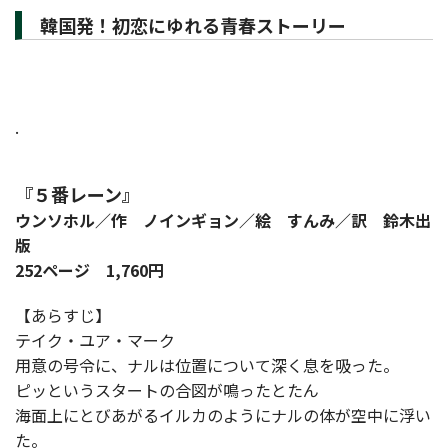
韓国発！初恋にゆれる青春ストーリー
.
『５番レーン』
ウンソホル／作 ノインギョン／絵 すんみ／訳 鈴木出
版
252ページ 1,760円
【あらすじ】
テイク・ユア・マーク
用意の号令に、ナルは位置について深く息を吸った。
ピッというスタートの合図が鳴ったとたん
海面上にとびあがるイルカのようにナルの体が空中に浮い
た。