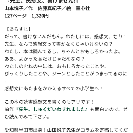
『先生、感想文、書けません!』
山本悦子／作 佐藤真紀子／絵 童心社
127ページ 1,320円
【あらすじ】
だって、書けないんだもん。わたしには、感想文、むり！
先生、なんで感想文って書かなくちゃいけないの？
わたし、本は読んでるし、ちゃんとおもしろかったよ。
ああ、よかったぁだけじゃだめなの？
わたしのむねの中には、おもしろかったことや、
びっくりしたことや、ジーンとしたことがつまってるのに
――。
感想文にあたまをかかえるすべての小学生へ！
この本の読書感想文を書くのもアリです！
前作
『先生、しゅくだいわすれました』
も面白いので、ぜ
ひ読んでみて下さい。
愛知県半田市出身！
山田悦子先生
がコラムを寄稿してくだ