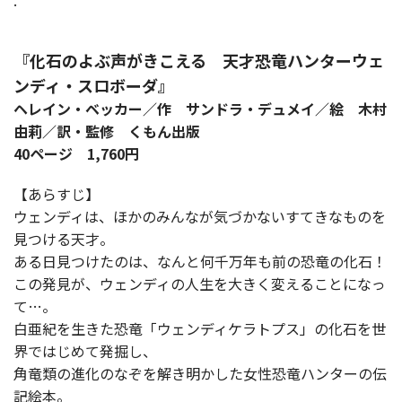
.
『化石のよぶ声がきこえる 天才恐竜ハンターウェ
ンディ・スロボーダ』
ヘレイン・ベッカー／作 サンドラ・デュメイ／絵 木村
由莉／訳・監修 くもん出版
40ページ 1,760円
【あらすじ】
ウェンディは、ほかのみんなが気づかないすてきなものを
見つける天才。
ある日見つけたのは、なんと何千万年も前の恐竜の化石！
この発見が、ウェンディの人生を大きく変えることになっ
て…。
白亜紀を生きた恐竜「ウェンディケラトプス」の化石を世
界ではじめて発掘し、
角竜類の進化のなぞを解き明かした女性恐竜ハンターの伝
記絵本。