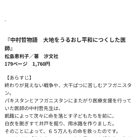
.
『中村哲物語 大地をうるおし平和につくした医
師』
松島恵利子／著 汐文社
179ページ 1,760円
【あらすじ】
終わりが見えない戦争や、大干ばつに苦しむアフガニスタ
ン。
パキスタンとアフガニスタンにまたがり医療支援を行って
いた医師の中村哲先生は、
飢餓によって次々に命を落とす子どもたちを前に、
白衣を脱ぎすて井戸を掘り、用水路を作りました。
そのことによって、６５万人もの命を救ったのです。