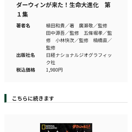
ダーウィンが来た！生命大進化 第
１集
著者名
植田和貴／著 廣瀬敬／監修
田中源吾／監修 五條堀孝／監
修 小林快次／監修 楠橋直／
監修
出版社名
日経ナショナルジオグラフィッ
ク社
税込価格
1,980円
こちらに続きます