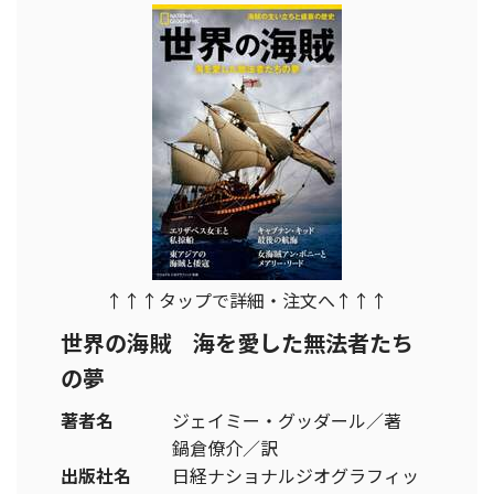
↑↑↑タップで詳細・注文へ↑↑↑
世界の海賊 海を愛した無法者たち
の夢
著者名
ジェイミー・グッダール／著
鍋倉僚介／訳
出版社名
日経ナショナルジオグラフィッ