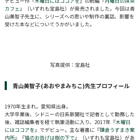
デビュー作『
木曜日にはココアを
』の続編『
月曜日の抹茶
カフェ
』（いずれも宝島社）が発売されました。今回は青
山美智子先生に、シリーズへの思いや制作の裏話、影響を
受けた本などについてうかがいました。
写真提供：宝島社
青山美智子(あおやまみちこ)先生プロフィール
1970年生まれ。愛知県出身。
大学卒業後、シドニーの日系新聞社で記者として勤務した
後、雑誌編集者を経て執筆活動に入り、2017年『
木曜日
にはココアを
』でデビュー。主な著書に『
鎌倉うずまき案
内所
』『
猫のお告げは樹の下で
』（いずれも宝島社）があ