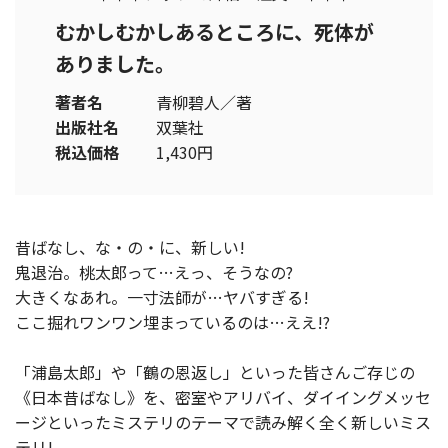
むかしむかしあるところに、死体が
ありました。
著者名
青柳碧人／著
出版社名
双葉社
税込価格
1,430円
昔ばなし、な・の・に、新しい!
鬼退治。桃太郎って…えっ、そうなの?
大きくなあれ。一寸法師が…ヤバすぎる!
ここ掘れワンワン埋まっているのは…ええ!?
「浦島太郎」や「鶴の恩返し」といった皆さんご存じの
《日本昔ばなし》を、密室やアリバイ、ダイイングメッセ
ージといったミステリのテーマで読み解く全く新しいミス
テリ!