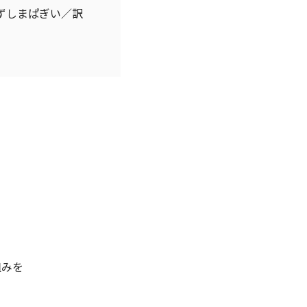
ずしまぱぎい／訳
組みを