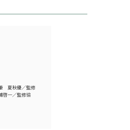
筆 夏秋優／監修
浦啓一／監修協