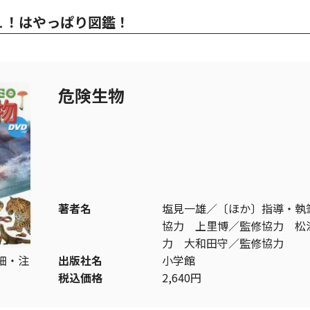
１！はやっぱり図鑑！
危険生物
著者名
塩見一雄／〔ほか〕指導・執
協力 上里博／監修協力 松
力 大和田守／監修協力
細・注
出版社名
小学館
税込価格
2,640円